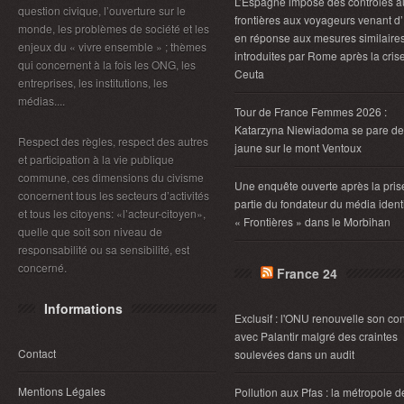
L’Espagne impose des contrôles a
question civique, l’ouverture sur le
frontières aux voyageurs venant d’I
monde, les problèmes de société et les
en réponse aux mesures similaire
enjeux du « vivre ensemble » ; thèmes
introduites par Rome après la cris
qui concernent à la fois les ONG, les
Ceuta
entreprises, les institutions, les
médias....
Tour de France Femmes 2026 :
Katarzyna Niewiadoma se pare de
Respect des règles, respect des autres
jaune sur le mont Ventoux
et participation à la vie publique
commune, ces dimensions du civisme
Une enquête ouverte après la pris
concernent tous les secteurs d’activités
partie du fondateur du média identi
et tous les citoyens: «l’acteur-citoyen»,
« Frontières » dans le Morbihan
quelle que soit son niveau de
responsabilité ou sa sensibilité, est
concerné.
France 24
Informations
Exclusif : l'ONU renouvelle son con
avec Palantir malgré des craintes
Contact
soulevées dans un audit
Mentions Légales
Pollution aux Pfas : la métropole d