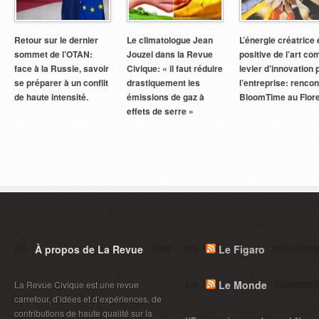
Retour sur le dernier
Le climatologue Jean
L’énergie créatrice 
sommet de l’OTAN:
Jouzel dans la Revue
positive de l’art c
face à la Russie, savoir
Civique: « il faut réduire
levier d’innovation 
se préparer à un conflit
drastiquement les
l’entreprise: rencon
de haute intensité.
émissions de gaz à
BloomTime au Flor
effets de serre »
À propos de La Revue
Le Figaro
Le Monde
La Revue Civique est une revue
carrefour, d’idées et d’expériences, de
contributions de haute qualité sur la