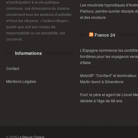
et participation à la vie publique
Les moulinets hypnotiques d’Andr
commune, ces dimensions du civisme
Pailloux, peintre-ouvrier disciple d
concernent tous les secteurs d’activités
et des couleurs
et tous les citoyens: «l’acteur-citoyen»,
quelle que soit son niveau de
responsabilité ou sa sensibilité, est
France 24
concerné.
L'Espagne commence les contrôle
Informations
frontières pour les voyageurs vena
d'Italie
Contact
MotoGP: "Confiant" et dominateur,
Mentions Légales
Martin favori à Silverstone
Foot: le père et agent de Lionel Me
décède à l'âge de 68 ans
© 2026
La Revue Civique