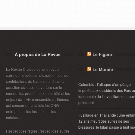
À propos de La Revue
Le Figaro
Le Monde
La Revue Civique est une revue
carrefour, d’idées et d’expériences, de
contributions de haute qualité sur la
Colombie : l’attaque d’un péage
question civique, l’ouverture sur le
imputée aux dissidents des Farc a
monde, les problèmes de société et les
lendemain de l’investiture du nou
enjeux du « vivre ensemble » ; thèmes
président
qui concernent à la fois les ONG, les
entreprises, les institutions, les
Fusillade en Thaïlande : une enfan
médias....
12 ans meurt des suites de ses
blessures, le bilan passe à huit mo
Respect des règles, respect des autres