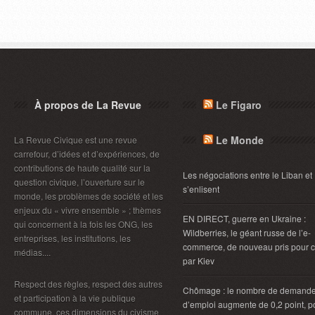
À propos de La Revue
Le Figaro
Le Monde
La Revue Civique est une revue
carrefour, d’idées et d’expériences, de
contributions de haute qualité sur la
Les négociations entre le Liban et 
question civique, l’ouverture sur le
s’enlisent
monde, les problèmes de société et les
enjeux du « vivre ensemble » ; thèmes
EN DIRECT, guerre en Ukraine :
qui concernent à la fois les ONG, les
Wildberries, le géant russe de l’e-
entreprises, les institutions, les
commerce, de nouveau pris pour c
médias....
par Kiev
Respect des règles, respect des autres
Chômage : le nombre de demand
et participation à la vie publique
d’emploi augmente de 0,2 point, p
commune, ces dimensions du civisme