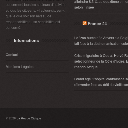
atteindre 8,3 % au deuxième trimes
concernent tous les secteurs d’activités
selon l’Insee
et tous les citoyens: «l’acteur-citoyen»,
quelle que soit son niveau de
responsabilité ou sa sensibilité, est
France 24
concerné.
Le "zoo humain" d'Anvers : la Belg
Informations
fait face à la déshumanisation col
Contact
Crise migratoire à Ceuta, Hervé R
sélectionneur de la Côte d'Ivoire, E
Mentions Légales
l'hebdo Afrique
Grand âge : l'hôpital contraint de s
réinventer face au défi du vieillis
© 2026
La Revue Civique