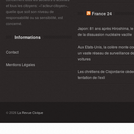
et tous les citoyens: «l’acteur-citoyen»,
quelle que soit son niveau de
France 24
responsabilité ou sa sensibilité, est
concerné.
Japon: 81 ans après Hiroshima, le
de la dissuasion nucléaire vacille
Informations
Aux Etats-Unis, la colère monte co
Contact
un vaste réseau de surveillance d
voitures
Mentions Légales
Les chrétiens de Cisjordanie cèden
tentation de l'exil
© 2026
La Revue Civique