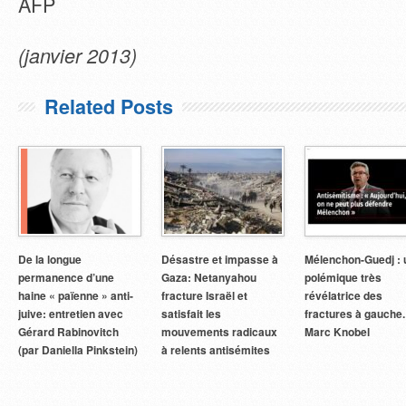
AFP
(janvier 2013)
Related Posts
De la longue
Désastre et impasse à
Mélenchon-Guedj : 
permanence d’une
Gaza: Netanyahou
polémique très
haine « païenne » anti-
fracture Israël et
révélatrice des
juive: entretien avec
satisfait les
fractures à gauche.
Gérard Rabinovitch
mouvements radicaux
Marc Knobel
(par Daniella Pinkstein)
à relents antisémites