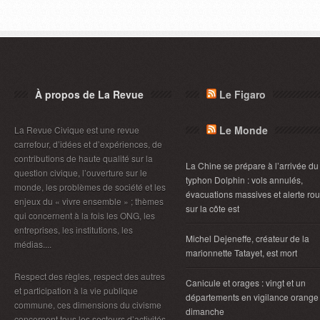
À propos de La Revue
Le Figaro
Le Monde
La Revue Civique est une revue
carrefour, d’idées et d’expériences, de
contributions de haute qualité sur la
La Chine se prépare à l’arrivée du
question civique, l’ouverture sur le
typhon Dolphin : vols annulés,
monde, les problèmes de société et les
évacuations massives et alerte ro
enjeux du « vivre ensemble » ; thèmes
sur la côte est
qui concernent à la fois les ONG, les
entreprises, les institutions, les
Michel Dejeneffe, créateur de la
médias....
marionnette Tatayet, est mort
Respect des règles, respect des autres
Canicule et orages : vingt et un
et participation à la vie publique
départements en vigilance orange
commune, ces dimensions du civisme
dimanche
concernent tous les secteurs d’activités