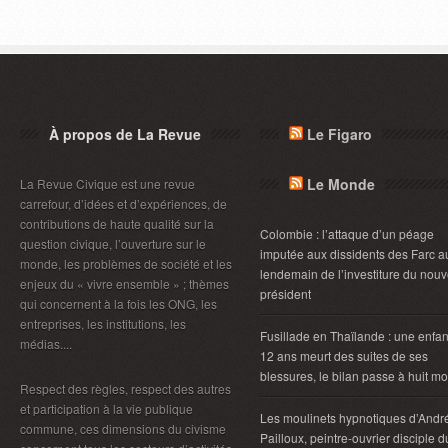
À propos de La Revue
Le Figaro
Le Monde
La Revue Civique est une revue
carrefour, d’idées et d’expériences, de
contributions de haute qualité sur la
Colombie : l’attaque d’un péage
question civique, l’ouverture sur le
imputée aux dissidents des Farc a
monde, les problèmes de société et les
lendemain de l’investiture du nou
enjeux du « vivre ensemble » ; thèmes
président
qui concernent à la fois les ONG, les
entreprises, les institutions, les
Fusillade en Thaïlande : une enfan
médias....
12 ans meurt des suites de ses
blessures, le bilan passe à huit mo
Respect des règles, respect des autres
et participation à la vie publique
Les moulinets hypnotiques d’Andr
commune, ces dimensions du civisme
Pailloux, peintre-ouvrier disciple d