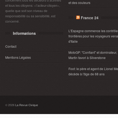
concernent tous les secteurs d’activités
et des couleurs
et tous les citoyens: «l’acteur-citoyen»,
quelle que soit son niveau de
responsabilité ou sa sensibilité, est
France 24
concerné.
L'Espagne commence les contrôle
Informations
frontières pour les voyageurs vena
d'Italie
Contact
MotoGP: "Confiant" et dominateur,
Mentions Légales
Martin favori à Silverstone
Foot: le père et agent de Lionel Me
décède à l'âge de 68 ans
© 2026
La Revue Civique