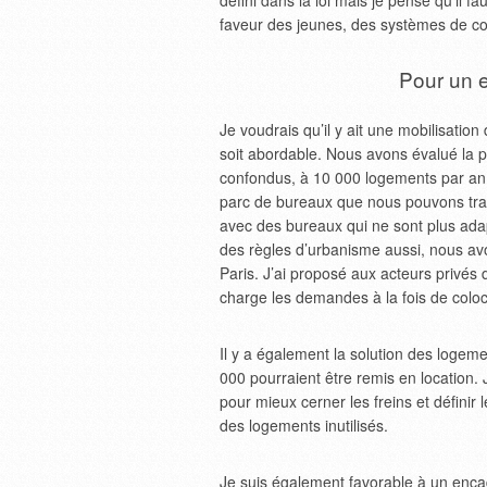
défini dans la loi mais je pense qu’il
faveur des jeunes, des systèmes de col
Pour un 
Je voudrais qu’il y ait une mobilisatio
soit abordable. Nous avons évalué la p
confondus, à 10 000 logements par an,
parc de bureaux que nous pouvons tran
avec des bureaux qui ne sont plus ada
des règles d’urbanisme aussi, nous avo
Paris. J’ai proposé aux acteurs privés
charge les demandes à la fois de coloc
Il y a également la solution des logeme
000 pourraient être remis en location.
pour mieux cerner les freins et défini
des logements inutilisés.
Je suis également favorable à un encad