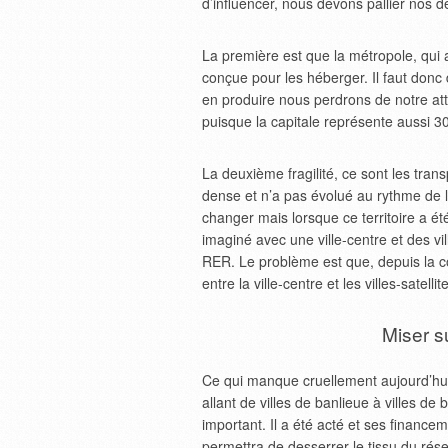
d’influencer, nous devons pallier nos de
La première est que la métropole, qui a
conçue pour les héberger. Il faut donc
en produire nous perdrons de notre attr
puisque la capitale représente aussi 3
La deuxième fragilité, ce sont les tra
dense et n’a pas évolué au rythme de l
changer mais lorsque ce territoire a é
imaginé avec une ville-centre et des vil
RER. Le problème est que, depuis la co
entre la ville-centre et les villes-satelli
Miser su
Ce qui manque cruellement aujourd’hui 
allant de villes de banlieue à villes d
important. Il a été acté et ses financeme
permettra de desserrer le tissu du rése