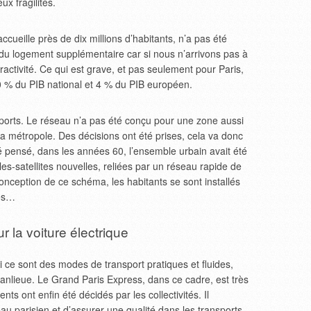
ux fragilités.
ccueille près de dix millions d’habitants, n’a pas été
 du logement supplémentaire car si nous n’arrivons pas à
activité. Ce qui est grave, et pas seulement pour Paris,
0 % du PIB national et 4 % du PIB européen.
nsports. Le réseau n’a pas été conçu pour une zone aussi
a métropole. Des décisions ont été prises, cela va donc
té pensé, dans les années 60, l’ensemble urbain avait été
les-satellites nouvelles, reliées par un réseau rapide de
nception de ce schéma, les habitants se sont installés
tes…
r la voiture électrique
ce sont des modes de transport pratiques et fluides,
e banlieue. Le Grand Paris Express, dans ce cadre, est très
nts ont enfin été décidés par les collectivités. Il
au parisien et d’assurer une qualité dans les transports