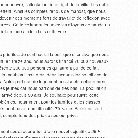
manoeuvre, l’affectation du budget de la Ville. Les outils
mettent. Ainsi les comptes-rendus de mandat, que nous
evenir des moments forts de travail et de réflexion avec
sources. Cette collaboration avec les citoyens demande un
déterminée à aller dans cette voie.
riorités. Je continuerai la politique offensive que nous
, en treize ans, nous aurons financé 70 000 nouveaux
ésente 200 000 personnes qui auront pu, de ce fait,
00 immeubles insalubres, dans lesquels les conditions de
és. Notre politique de logement aussi a été délibérément
des jeunes car nous partions de très bas. La population
 arrivé depuis 30 ans. Je souhaite poursuivre cette
roblèmes, notamment pour les familles et les classes
s peut rester une difficulté. 70 % des Parisiens sont
l, compte tenu des prix du secteur privé.
ment social pour atteindre le nouvel objectif de 25 %