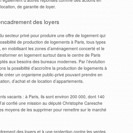
 faut également d’autres réponses comme des actions en
ocation, de garantie de loyer.
encadrement des loyers
n du secteur privé pour produire une offre de logement qui
ossibilité de production de logements à Paris, tous types
 en mobilisant les zones d’aménagement concerté et le
sformer en logement surtout dans le centre de Paris
ptés aux besoins des bureaux modernes. Par l’évolution
ns la possibilité d’accroître la production de logements à
 de créer un organisme public-privé pouvant prendre en
ation, d’achat et de location d’appartements.
nts vacants : à Paris, ils sont environ 200 000, dont 140
 J’ai confié une mission au député Christophe Caresche
r les moyens de les supprimer pour remettre sur le marché
rement des loyers et à une protection contre les ventes