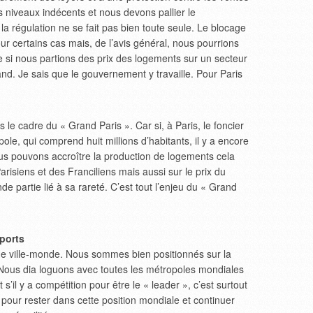
es niveaux indécents et nous devons pallier le
 régulation ne se fait pas bien toute seule. Le blocage
our certains cas mais, de l’avis général, nous pourrions
ce si nous partions des prix des logements sur un secteur
. Je sais que le gouvernement y travaille. Pour Paris
 le cadre du « Grand Paris ». Car si, à Paris, le foncier
pole, qui comprend huit millions d’habitants, il y a encore
us pouvons accroître la production de logements cela
Parisiens et des Franciliens mais aussi sur le prix du
e partie lié à sa rareté. C’est tout l’enjeu du « Grand
sports
 de ville-monde. Nous sommes bien positionnés sur la
. Nous dia loguons avec toutes les métropoles mondiales
s’il y a compétition pour être le « leader », c’est surtout
our rester dans cette position mondiale et continuer