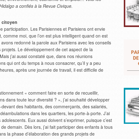
 Hidalgo a confiés à la Revue Civique.
u citoyen
 de participation. Les Parisiennes et Parisiens ont envie
t, comme moi, que l’on est plus intelligent quand on est
 avons redonné la parole aux Parisiens avec les conseils
es projets. Le développement de cet aspect de la
Mais j’ai aussi constaté que, dans nos réunions
ens qui ont du temps à nous consacrer, qu’il y a peu
eures, après une journée de travail, il est difficile de
stionnement « comment faire en sorte de recueillir,
ens dans toute leur diversité ? », j’ai souhaité développer
au-devant des habitants, des commerçants, des salariés,
déambulations dans les quartiers, les porte-à-porte. J’ai
es adolescents. Eux aussi doivent s’exprimer, puisque c’est
de demain. Dès lors, j’ai fait participer des enfants à tous
dans la phase d’élaboration des grands projets de