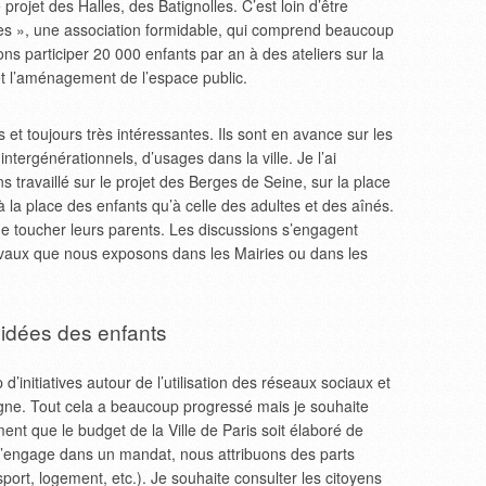
rojet des Halles, des Batignolles. C’est loin d’être
lles », une association formidable, qui comprend beaucoup
ons participer 20 000 enfants par an à des ateliers sur la
é et l’aménagement de l’espace public.
et toujours très intéressantes. Ils sont en avance sur les
intergénérationnels, d’usages dans la ville. Je l’ai
 travaillé sur le projet des Berges de Seine, sur la place
à la place des enfants qu’à celle des adultes et des aînés.
 de toucher leurs parents. Les discussions s’engagent
travaux que nous exposons dans les Mairies ou dans les
 idées des enfants
initiatives autour de l’utilisation des réseaux sociaux et
ligne. Tout cela a beaucoup progressé mais je souhaite
ment que le budget de la Ville de Paris soit élaboré de
 s’engage dans un mandat, nous attribuons des parts
nsport, logement, etc.). Je souhaite consulter les citoyens