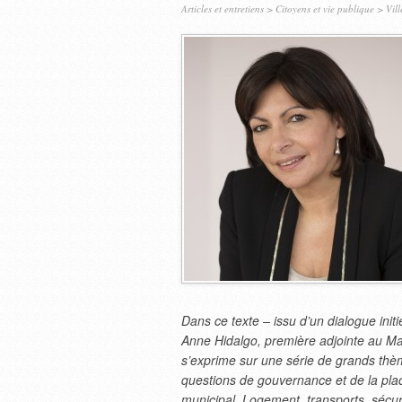
Articles et entretiens
>
Citoyens et vie publique
>
Vill
Dans ce texte – issu d’un dialogue initié
Anne Hidalgo, première adjointe au Mai
s’exprime sur une série de grands thèm
questions de gouvernance et de la pla
municipal. Logement, transports, sécu