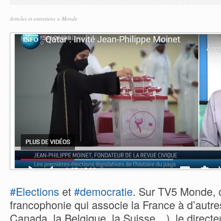
Articles et entretiens
>
Monde
#Elections
et
#democratie
. Sur TV5 Monde, 
francophonie qui associe la France à d’autr
Canada, la Belgique, la Suisse…), le direct