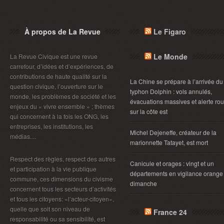
À propos de La Revue
Le Figaro
Le Monde
La Revue Civique est une revue
carrefour, d’idées et d’expériences, de
contributions de haute qualité sur la
La Chine se prépare à l’arrivée du
question civique, l’ouverture sur le
typhon Dolphin : vols annulés,
monde, les problèmes de société et les
évacuations massives et alerte ro
enjeux du « vivre ensemble » ; thèmes
sur la côte est
qui concernent à la fois les ONG, les
entreprises, les institutions, les
Michel Dejeneffe, créateur de la
médias....
marionnette Tatayet, est mort
Respect des règles, respect des autres
Canicule et orages : vingt et un
et participation à la vie publique
départements en vigilance orange
commune, ces dimensions du civisme
dimanche
concernent tous les secteurs d’activités
et tous les citoyens: «l’acteur-citoyen»,
quelle que soit son niveau de
France 24
responsabilité ou sa sensibilité, est