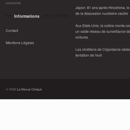
concerné.
Japon: 81 ans après Hiroshima, le
de la dissuasion nucléaire vacille
Informations
Aux Etats-Unis, la colère monte co
Contact
un vaste réseau de surveillance d
voitures
Mentions Légales
Les chrétiens de Cisjordanie cèden
tentation de l'exil
© 2026
La Revue Civique