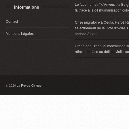
Le "zoo humain" d'Anvers : la Belg
Informations
fait face à la déshumanisation col
Contact
Crise migratoire à Ceuta, Hervé R
sélectionneur de la Côte d'Ivoire, E
Mentions Légales
l'hebdo Afrique
Grand âge : l'hôpital contraint de s
réinventer face au défi du vieillis
© 2026
La Revue Civique