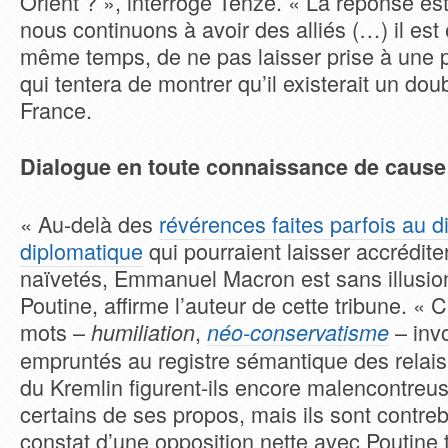
Orient ? », interroge Tenze. « La réponse es
nous continuons à avoir des alliés (…) il est 
même temps, de ne pas laisser prise à une
qui tentera de montrer qu’il existerait un dou
France.
Dialogue en toute connaissance de cause
« Au-delà des
révérences faites parfois au d
diplomatique
qui pourraient laisser accrédit
naïvetés, Emmanuel Macron est sans illusion
Poutine, affirme l’auteur de cette tribune. « 
mots –
,
– inv
humiliation
néo-conservatisme
empruntés au registre sémantique des relais 
du Kremlin figurent-ils encore malencontre
certains de ses propos, mais ils sont contre
constat d’une opposition nette avec Poutine 