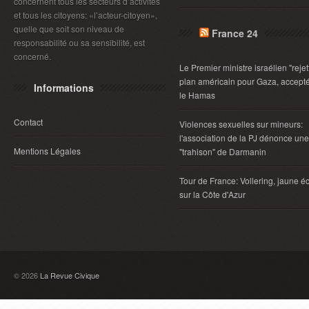
concernent tous les secteurs d’activités
et tous les citoyens: «l’acteur-citoyen»,
quelle que soit son niveau de
France 24
responsabilité ou sa sensibilité, est
concerné.
Le Premier ministre israélien "rejet
plan américain pour Gaza, accept
Informations
le Hamas
Contact
Violences sexuelles sur mineurs:
l'association de la PJ dénonce une
Mentions Légales
"trahison" de Darmanin
Tour de France: Vollering, jaune éc
sur la Côte d'Azur
© 2026
La Revue Civique