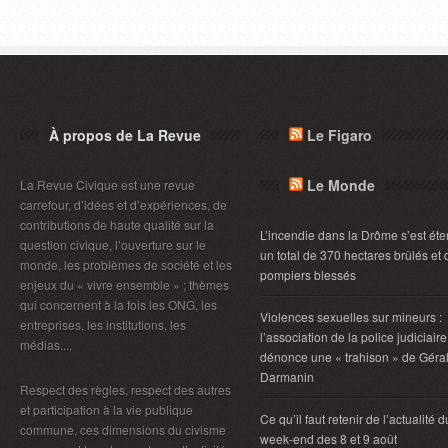
À propos de La Revue
Le Figaro
Le Monde
La Revue Civique est une revue
carrefour, d’idées et d’expériences, de
contributions de haute qualité sur la
L’incendie dans la Drôme s’est éte
question civique, l’ouverture sur le
un total de 370 hectares brûlés et 
monde, les problèmes de société et les
pompiers blessés
enjeux du « vivre ensemble » ; thèmes
qui concernent à la fois les ONG, les
Violences sexuelles sur mineurs :
entreprises, les institutions, les
l’association de la police judiciaire
médias....
dénonce une « trahison » de Géra
Darmanin
Respect des règles, respect des autres
et participation à la vie publique
Ce qu’il faut retenir de l’actualité d
commune, ces dimensions du civisme
week-end des 8 et 9 août