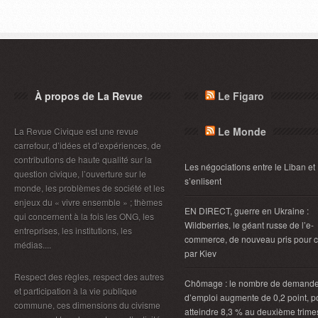
À propos de La Revue
Le Figaro
Le Monde
La Revue Civique est une revue
carrefour, d’idées et d’expériences, de
contributions de haute qualité sur la
Les négociations entre le Liban et 
question civique, l’ouverture sur le
s’enlisent
monde, les problèmes de société et les
enjeux du « vivre ensemble » ; thèmes
EN DIRECT, guerre en Ukraine :
qui concernent à la fois les ONG, les
Wildberries, le géant russe de l’e-
entreprises, les institutions, les
commerce, de nouveau pris pour c
médias....
par Kiev
Respect des règles, respect des autres
Chômage : le nombre de demand
et participation à la vie publique
d’emploi augmente de 0,2 point, p
commune, ces dimensions du civisme
atteindre 8,3 % au deuxième trimes