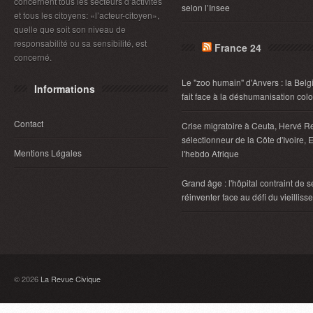
concernent tous les secteurs d’activités
selon l’Insee
et tous les citoyens: «l’acteur-citoyen»,
quelle que soit son niveau de
responsabilité ou sa sensibilité, est
France 24
concerné.
Le "zoo humain" d'Anvers : la Belg
Informations
fait face à la déshumanisation col
Contact
Crise migratoire à Ceuta, Hervé R
sélectionneur de la Côte d'Ivoire, E
Mentions Légales
l'hebdo Afrique
Grand âge : l'hôpital contraint de s
réinventer face au défi du vieillis
© 2026
La Revue Civique