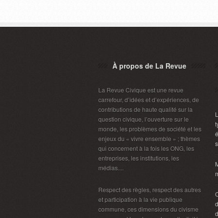
À propos de La Revue
La Revue Civique est une revue
carrefour, d’idées et d’expériences, de
contributions de haute qualité sur la
L
question civique, l’ouverture sur le
t
monde, les problèmes de société et les
é
enjeux du « vivre ensemble » ; thèmes
s
qui concernent à la fois les ONG, les
entreprises, les institutions, les
M
médias....
m
Respect des règles, respect des autres
C
et participation à la vie publique
d
commune, ces dimensions du civisme