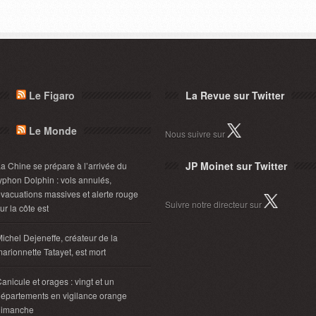
Le Figaro
La Revue sur Twitter
Le Monde
Nous suivre sur
JP Moinet sur Twitter
a Chine se prépare à l’arrivée du
yphon Dolphin : vols annulés,
vacuations massives et alerte rouge
Suivre notre directeur sur
ur la côte est
ichel Dejeneffe, créateur de la
arionnette Tatayet, est mort
anicule et orages : vingt et un
épartements en vigilance orange
dimanche