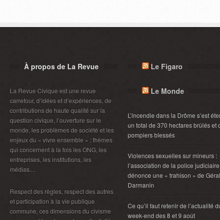
À propos de La Revue
Le Figaro
Le Monde
La Revue Civique est une revue
carrefour, d’idées et d’expériences, de
contributions de haute qualité sur la
L’incendie dans la Drôme s’est éte
question civique, l’ouverture sur le
un total de 370 hectares brûlés et 
monde, les problèmes de société et les
pompiers blessés
enjeux du « vivre ensemble » ; thèmes
qui concernent à la fois les ONG, les
Violences sexuelles sur mineurs :
entreprises, les institutions, les
l’association de la police judiciaire
médias....
dénonce une « trahison » de Géra
Darmanin
Respect des règles, respect des autres
et participation à la vie publique
Ce qu’il faut retenir de l’actualité d
commune, ces dimensions du civisme
week-end des 8 et 9 août