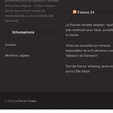
concernent tous les secteurs d’activités
et tous les citoyens: «l’acteur-citoyen»,
quelle que soit son niveau de
France 24
responsabilité ou sa sensibilité, est
concerné.
Le Premier ministre israélien "rejet
plan américain pour Gaza, accept
Informations
le Hamas
Contact
Violences sexuelles sur mineurs:
l'association de la PJ dénonce une
Mentions Légales
"trahison" de Darmanin
Tour de France: Vollering, jaune éc
sur la Côte d'Azur
© 2026
La Revue Civique