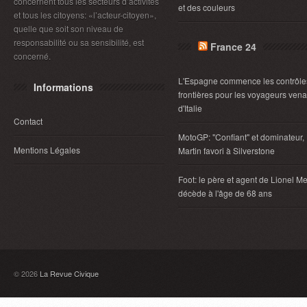
concernent tous les secteurs d’activités
et des couleurs
et tous les citoyens: «l’acteur-citoyen»,
quelle que soit son niveau de
responsabilité ou sa sensibilité, est
France 24
concerné.
L'Espagne commence les contrôle
Informations
frontières pour les voyageurs vena
d'Italie
Contact
MotoGP: "Confiant" et dominateur,
Mentions Légales
Martin favori à Silverstone
Foot: le père et agent de Lionel Me
décède à l'âge de 68 ans
© 2026
La Revue Civique