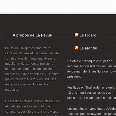
À propos de La Revue
Le Figaro
Le Monde
La Revue Civique est une revue
carrefour, d’idées et d’expériences, de
contributions de haute qualité sur la
Colombie : l’attaque d’un péage
question civique, l’ouverture sur le
imputée aux dissidents des Farc a
monde, les problèmes de société et les
lendemain de l’investiture du nou
enjeux du « vivre ensemble » ; thèmes
président
qui concernent à la fois les ONG, les
entreprises, les institutions, les
Fusillade en Thaïlande : une enfan
médias....
12 ans meurt des suites de ses
blessures, le bilan passe à huit mo
Respect des règles, respect des autres
et participation à la vie publique
Les moulinets hypnotiques d’Andr
commune, ces dimensions du civisme
Pailloux, peintre-ouvrier disciple d