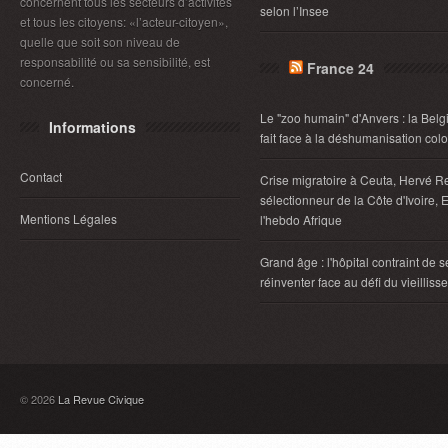
concernent tous les secteurs d’activités
selon l’Insee
et tous les citoyens: «l’acteur-citoyen»,
quelle que soit son niveau de
responsabilité ou sa sensibilité, est
France 24
concerné.
Le "zoo humain" d'Anvers : la Belg
Informations
fait face à la déshumanisation col
Contact
Crise migratoire à Ceuta, Hervé R
sélectionneur de la Côte d'Ivoire, E
Mentions Légales
l'hebdo Afrique
Grand âge : l'hôpital contraint de s
réinventer face au défi du vieillis
© 2026
La Revue Civique