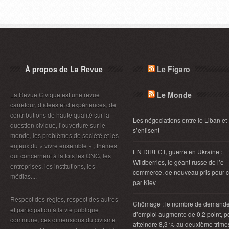
À propos de La Revue
Le Figaro
Le Monde
La Revue Civique est une revue
carrefour, d’idées et d’expériences, de
contributions de haute qualité sur la
Les négociations entre le Liban et 
question civique, l’ouverture sur le
s’enlisent
monde, les problèmes de société et les
enjeux du « vivre ensemble » ; thèmes
EN DIRECT, guerre en Ukraine :
qui concernent à la fois les ONG, les
Wildberries, le géant russe de l’e-
entreprises, les institutions, les
commerce, de nouveau pris pour c
médias....
par Kiev
Respect des règles, respect des autres
Chômage : le nombre de demand
et participation à la vie publique
d’emploi augmente de 0,2 point, p
commune, ces dimensions du civisme
atteindre 8,3 % au deuxième trimes