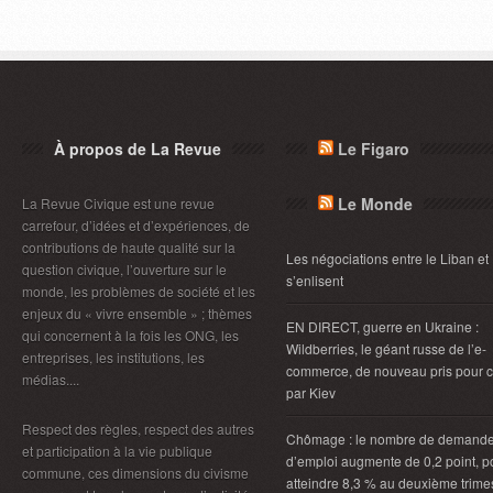
À propos de La Revue
Le Figaro
Le Monde
La Revue Civique est une revue
carrefour, d’idées et d’expériences, de
contributions de haute qualité sur la
Les négociations entre le Liban et 
question civique, l’ouverture sur le
s’enlisent
monde, les problèmes de société et les
enjeux du « vivre ensemble » ; thèmes
EN DIRECT, guerre en Ukraine :
qui concernent à la fois les ONG, les
Wildberries, le géant russe de l’e-
entreprises, les institutions, les
commerce, de nouveau pris pour c
médias....
par Kiev
Respect des règles, respect des autres
Chômage : le nombre de demand
et participation à la vie publique
d’emploi augmente de 0,2 point, p
commune, ces dimensions du civisme
atteindre 8,3 % au deuxième trimes