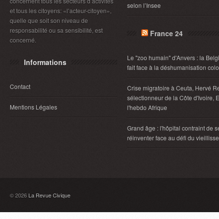
concernent tous les secteurs d’activités
selon l’Insee
et tous les citoyens: «l’acteur-citoyen»,
quelle que soit son niveau de
responsabilité ou sa sensibilité, est
France 24
concerné.
Le "zoo humain" d'Anvers : la Belg
Informations
fait face à la déshumanisation col
Contact
Crise migratoire à Ceuta, Hervé R
sélectionneur de la Côte d'Ivoire, E
Mentions Légales
l'hebdo Afrique
Grand âge : l'hôpital contraint de s
réinventer face au défi du vieillis
© 2026
La Revue Civique