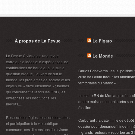
À propos de La Revue
Le Figaro
Le Monde
La Revue Civique est une revue
carrefour, d’idées et d’expériences, de
contributions de haute qualité sur la
Carlos Echeverria Jesus, politiste :
question civique, l’ouverture sur le
crise de Ceuta traduit les ambition
monde, les problèmes de société et les
territoriales du Maroc »
enjeux du « vivre ensemble » ; thèmes
qui concernent à la fois les ONG, les
Le maire RN de Montargis démiss
entreprises, les institutions, les
quatre mois seulement après son
médias....
élection
Respect des règles, respect des autres
Carburant : la date limite de dépôt
et participation à la vie publique
dossier pour demander l’indemnit
commune, ces dimensions du civisme
« grands rouleurs » reportée au 3