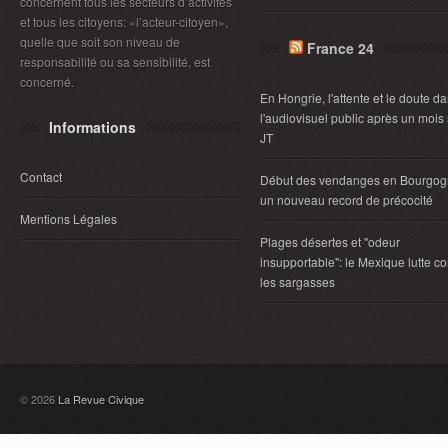
concernent tous les secteurs d’activités
et tous les citoyens: «l’acteur-citoyen»,
quelle que soit son niveau de
France 24
responsabilité ou sa sensibilité, est
concerné.
En Hongrie, l'attente et le doute d
l'audiovisuel public après un mois
Informations
JT
Contact
Début des vendanges en Bourgog
un nouveau record de précocité
Mentions Légales
Plages désertes et "odeur
insupportable": le Mexique lutte co
les sargasses
© 2026
La Revue Civique