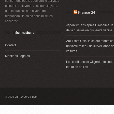
concernent tous les secteurs d’activités
et tous les citoyens: «l’acteur-citoyen»,
quelle que soit son niveau de
France 24
responsabilité ou sa sensibilité, est
concerné.
Japon: 81 ans après Hiroshima, le
de la dissuasion nucléaire vacille
Informations
Aux Etats-Unis, la colère monte co
Contact
un vaste réseau de surveillance d
voitures
Mentions Légales
Les chrétiens de Cisjordanie cèden
tentation de l'exil
© 2026
La Revue Civique