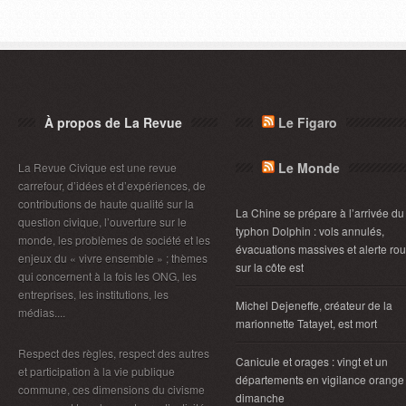
À propos de La Revue
Le Figaro
Le Monde
La Revue Civique est une revue
carrefour, d’idées et d’expériences, de
contributions de haute qualité sur la
La Chine se prépare à l’arrivée du
question civique, l’ouverture sur le
typhon Dolphin : vols annulés,
monde, les problèmes de société et les
évacuations massives et alerte ro
enjeux du « vivre ensemble » ; thèmes
sur la côte est
qui concernent à la fois les ONG, les
entreprises, les institutions, les
Michel Dejeneffe, créateur de la
médias....
marionnette Tatayet, est mort
Respect des règles, respect des autres
Canicule et orages : vingt et un
et participation à la vie publique
départements en vigilance orange
commune, ces dimensions du civisme
dimanche