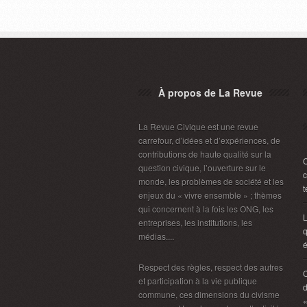
À propos de La Revue
La Revue Civique est une revue
carrefour, d’idées et d’expériences, de
contributions de haute qualité sur la
C
question civique, l’ouverture sur le
c
monde, les problèmes de société et les
t
enjeux du « vivre ensemble » ; thèmes
qui concernent à la fois les ONG, les
L
entreprises, les institutions, les
q
médias....
é
Respect des règles, respect des autres
C
et participation à la vie publique
d
commune, ces dimensions du civisme
«