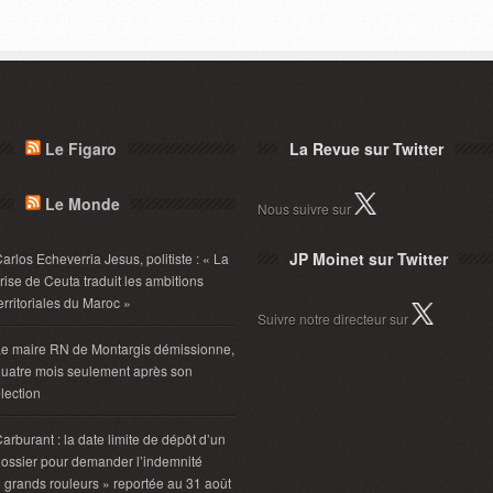
Le Figaro
La Revue sur Twitter
Le Monde
Nous suivre sur
JP Moinet sur Twitter
arlos Echeverria Jesus, politiste : « La
rise de Ceuta traduit les ambitions
erritoriales du Maroc »
Suivre notre directeur sur
e maire RN de Montargis démissionne,
uatre mois seulement après son
lection
arburant : la date limite de dépôt d’un
ossier pour demander l’indemnité
 grands rouleurs » reportée au 31 août