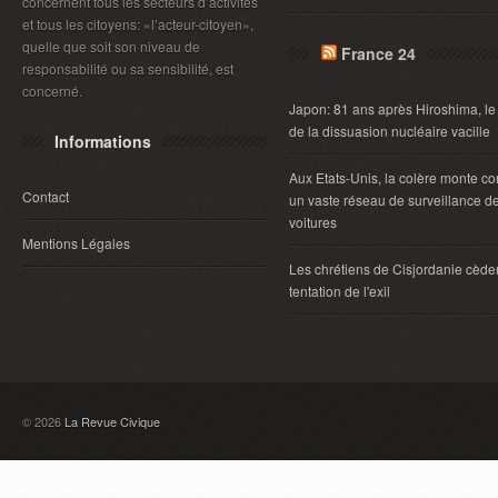
concernent tous les secteurs d’activités
et tous les citoyens: «l’acteur-citoyen»,
quelle que soit son niveau de
France 24
responsabilité ou sa sensibilité, est
concerné.
Japon: 81 ans après Hiroshima, le
de la dissuasion nucléaire vacille
Informations
Aux Etats-Unis, la colère monte co
Contact
un vaste réseau de surveillance d
voitures
Mentions Légales
Les chrétiens de Cisjordanie cèden
tentation de l'exil
© 2026
La Revue Civique