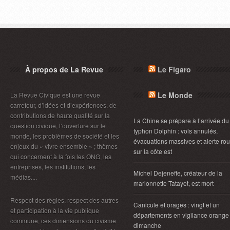
À propos de La Revue
Le Figaro
Le Monde
La Revue Civique est une revue
carrefour, d’idées et d’expériences, de
contributions de haute qualité sur la
La Chine se prépare à l’arrivée du
question civique, l’ouverture sur le
typhon Dolphin : vols annulés,
monde, les problèmes de société et les
évacuations massives et alerte ro
enjeux du « vivre ensemble » ; thèmes
sur la côte est
qui concernent à la fois les ONG, les
entreprises, les institutions, les
Michel Dejeneffe, créateur de la
médias....
marionnette Tatayet, est mort
Respect des règles, respect des autres
Canicule et orages : vingt et un
et participation à la vie publique
départements en vigilance orange
commune, ces dimensions du civisme
dimanche