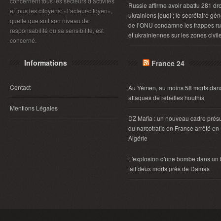
concernent tous les secteurs d’activités
Russie affirme avoir abattu 281 dr
et tous les citoyens: «l’acteur-citoyen»,
ukrainiens jeudi ; le secrétaire gén
quelle que soit son niveau de
de l’ONU condamne les frappes r
responsabilité ou sa sensibilité, est
et ukrainiennes sur les zones civil
concerné.
Informations
France 24
Contact
Au Yémen, au moins 58 morts dan
attaques de rebelles houthis
Mentions Légales
DZ Mafia : un nouveau cadre pré
du narcotrafic en France arrêté en
Algérie
L'explosion d'une bombe dans un
fait deux morts près de Damas