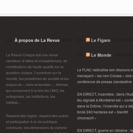
À propos de La Revue
Le Figaro
Le Monde
La Revue Civique est une revue
carrefour, d’idées et d’expériences, de
contributions de haute qualité sur la
Le FLNC radicalise son discours 
question civique, l’ouverture sur le
menaçant « les non-Corses » lors
monde, les problèmes de société et les
conférence de presse clandestine
enjeux du « vivre ensemble » ; thèmes
qui concernent à la fois les ONG, les
EN DIRECT, incendies : dans l’Aud
entreprises, les institutions, les
feu signalé à Montséret est « conte
médias....
dans la Drôme, l’incendie qui a dé
brûlé 240 hectares est « bientôt
Respect des règles, respect des autres
circonscrit »
et participation à la vie publique
commune, ces dimensions du civisme
EN DIRECT, guerre en Ukraine : la