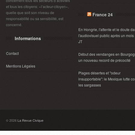
concernent tous les secteurs d’activités
et tous les citoyens: «l’acteur-citoyen»,
quelle que soit son niveau de
France 24
responsabilité ou sa sensibilité, est
concerné.
En Hongrie, l'attente et le doute d
l'audiovisuel public après un mois
Informations
JT
Contact
Début des vendanges en Bourgog
un nouveau record de précocité
Mentions Légales
Plages désertes et "odeur
insupportable": le Mexique lutte co
les sargasses
© 2026
La Revue Civique