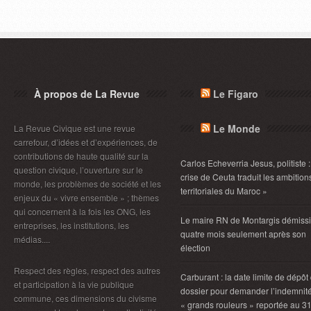
À propos de La Revue
Le Figaro
Le Monde
La Revue Civique est une revue
carrefour, d’idées et d’expériences, de
contributions de haute qualité sur la
Carlos Echeverria Jesus, politiste :
question civique, l’ouverture sur le
crise de Ceuta traduit les ambition
monde, les problèmes de société et les
territoriales du Maroc »
enjeux du « vivre ensemble » ; thèmes
qui concernent à la fois les ONG, les
Le maire RN de Montargis démiss
entreprises, les institutions, les
quatre mois seulement après son
médias....
élection
Respect des règles, respect des autres
Carburant : la date limite de dépôt
et participation à la vie publique
dossier pour demander l’indemnit
commune, ces dimensions du civisme
« grands rouleurs » reportée au 3