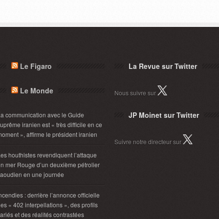
Le Figaro
La Revue sur Twitter
Le Monde
Nous suivre sur
JP Moinet sur Twitter
a communication avec le Guide
uprême iranien est « très difficile en ce
oment », affirme le président iranien
Suivre notre directeur sur
es houthistes revendiquent l’attaque
n mer Rouge d’un deuxième pétrolier
aoudien en une journée
ncendies : derrière l’annonce officielle
es « 402 interpellations », des profils
ariés et des réalités contrastées