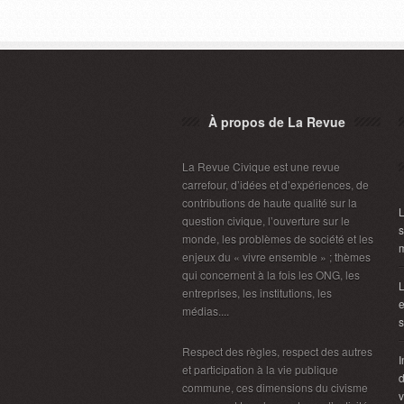
À propos de La Revue
La Revue Civique est une revue
carrefour, d’idées et d’expériences, de
contributions de haute qualité sur la
L
question civique, l’ouverture sur le
s
monde, les problèmes de société et les
m
enjeux du « vivre ensemble » ; thèmes
qui concernent à la fois les ONG, les
L
entreprises, les institutions, les
e
médias....
s
Respect des règles, respect des autres
I
et participation à la vie publique
d
commune, ces dimensions du civisme
v