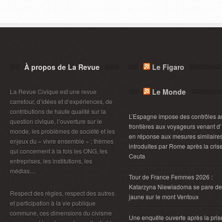
À propos de La Revue
Le Figaro
Le Monde
La Revue Civique est une revue
carrefour, d’idées et d’expériences, de
contributions de haute qualité sur la
L’Espagne impose des contrôles a
question civique, l’ouverture sur le
frontières aux voyageurs venant d’I
monde, les problèmes de société et les
en réponse aux mesures similaire
enjeux du « vivre ensemble » ; thèmes
introduites par Rome après la cris
qui concernent à la fois les ONG, les
Ceuta
entreprises, les institutions, les
médias....
Tour de France Femmes 2026 :
Katarzyna Niewiadoma se pare de
Respect des règles, respect des autres
jaune sur le mont Ventoux
et participation à la vie publique
commune, ces dimensions du civisme
Une enquête ouverte après la pris