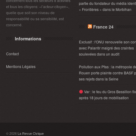
concernent tous les secteurs d’activités
partie du fondateur du média identi
et tous les citoyens: «l’acteur-citoyen»,
« Frontières » dans le Morbihan
quelle que soit son niveau de
responsabilité ou sa sensibilité, est
concerné.
France 24
Informations
Exclusif : l'ONU renouvelle son con
avec Palantir malgré des craintes
Contact
soulevées dans un audit
Mentions Légales
Pollution aux Pfas : la métropole d
Rouen porte plainte contre BASF 
ses rejets dans la Seine
Var : le feu du Gros Bessillon fi
après 18 jours de mobilisation
© 2026
La Revue Civique