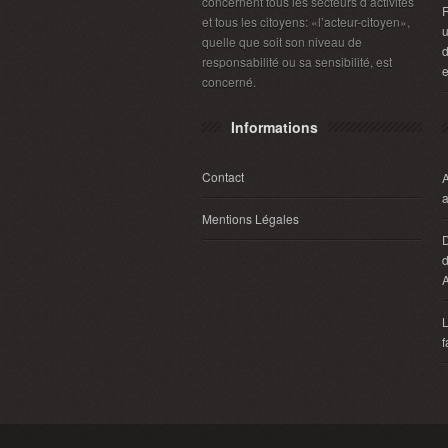
concernent tous les secteurs d’activités
R
et tous les citoyens: «l’acteur-citoyen»,
u
quelle que soit son niveau de
d
responsabilité ou sa sensibilité, est
e
concerné.
Informations
Contact
A
a
Mentions Légales
D
d
A
L
f