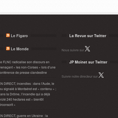
Le Figaro
La Revue sur Twitter
Le Monde
Nous suivre sur
JP Moinet sur Twitter
e FLNC radicalise son discours en
enaçant « les non-Corses » lors d’une
onférence de presse clandestine
Suivre notre directeur sur
N DIRECT, incendies : dans l’Aude, le
eu signalé à Montséret est « contenu » ;
ans la Drôme, l’incendie qui a déjà
rûlé 240 hectares est « bientôt
irconscrit »
N DIRECT, guerre en Ukraine : la