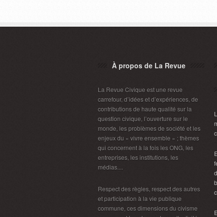
À propos de La Revue
La Revue Civique est une revue
carrefour, d’idées et d’expériences, de
contributions de haute qualité sur la
L
question civique, l’ouverture sur le
m
monde, les problèmes de société et les
c
enjeux du « vivre ensemble » ; thèmes
qui concernent à la fois les ONG, les
E
entreprises, les institutions, les
f
médias....
d
b
Respect des règles, respect des autres
c
et participation à la vie publique
commune, ces dimensions du civisme
E