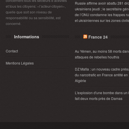
concernent tous les secteurs d’activités
Russie affirme avoir abattu 281 dr
et tous les citoyens: «l’acteur-citoyen»,
ukrainiens jeudi ; le secrétaire gén
quelle que soit son niveau de
de l’ONU condamne les frappes r
responsabilité ou sa sensibilité, est
et ukrainiennes sur les zones civil
concerné.
Informations
France 24
Contact
Au Yémen, au moins 58 morts dan
attaques de rebelles houthis
Mentions Légales
DZ Mafia : un nouveau cadre pré
du narcotrafic en France arrêté en
Algérie
L'explosion d'une bombe dans un
fait deux morts près de Damas