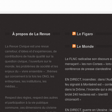
À propos de La Revue
Le Figaro
Le Monde
La Revue Civique est une revue
carrefour, d’idées et d’expériences, de
contributions de haute qualité sur la
Le FLNC radicalise son discours 
question civique, l’ouverture sur le
menaçant « les non-Corses » lors
monde, les problèmes de société et les
conférence de presse clandestine
enjeux du « vivre ensemble » ; thèmes
qui concernent à la fois les ONG, les
EN DIRECT, incendies : dans l’Aud
entreprises, les institutions, les
feu signalé à Montséret est « conte
médias....
dans la Drôme, l’incendie qui a dé
brûlé 240 hectares est « bientôt
Respect des règles, respect des autres
circonscrit »
et participation à la vie publique
commune, ces dimensions du civisme
EN DIRECT, guerre en Ukraine : la