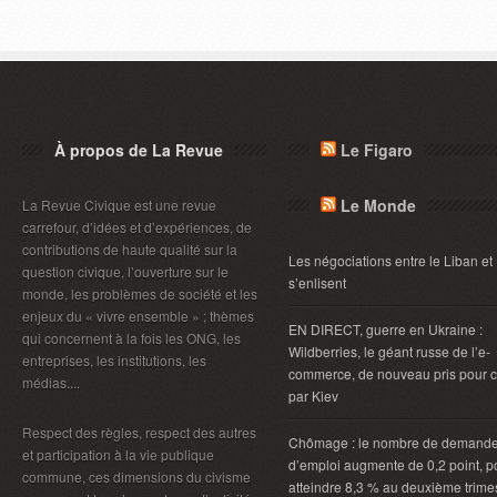
À propos de La Revue
Le Figaro
Le Monde
La Revue Civique est une revue
carrefour, d’idées et d’expériences, de
contributions de haute qualité sur la
Les négociations entre le Liban et 
question civique, l’ouverture sur le
s’enlisent
monde, les problèmes de société et les
enjeux du « vivre ensemble » ; thèmes
EN DIRECT, guerre en Ukraine :
qui concernent à la fois les ONG, les
Wildberries, le géant russe de l’e-
entreprises, les institutions, les
commerce, de nouveau pris pour c
médias....
par Kiev
Respect des règles, respect des autres
Chômage : le nombre de demand
et participation à la vie publique
d’emploi augmente de 0,2 point, p
commune, ces dimensions du civisme
atteindre 8,3 % au deuxième trimes