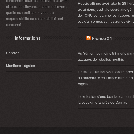
concernent tous les secteurs d’activités
Russie affirme avoir abattu 281 dr
et tous les citoyens: «l’acteur-citoyen»,
ukrainiens jeudi ; le secrétaire gén
quelle que soit son niveau de
de l’ONU condamne les frappes r
responsabilité ou sa sensibilité, est
et ukrainiennes sur les zones civil
concerné.
Informations
France 24
Contact
Au Yémen, au moins 58 morts dan
attaques de rebelles houthis
Mentions Légales
DZ Mafia : un nouveau cadre pré
du narcotrafic en France arrêté en
Algérie
L'explosion d'une bombe dans un
fait deux morts près de Damas