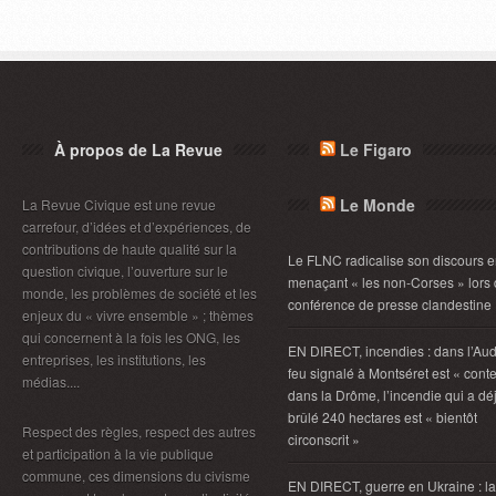
À propos de La Revue
Le Figaro
Le Monde
La Revue Civique est une revue
carrefour, d’idées et d’expériences, de
contributions de haute qualité sur la
Le FLNC radicalise son discours 
question civique, l’ouverture sur le
menaçant « les non-Corses » lors
monde, les problèmes de société et les
conférence de presse clandestine
enjeux du « vivre ensemble » ; thèmes
qui concernent à la fois les ONG, les
EN DIRECT, incendies : dans l’Aud
entreprises, les institutions, les
feu signalé à Montséret est « conte
médias....
dans la Drôme, l’incendie qui a dé
brûlé 240 hectares est « bientôt
Respect des règles, respect des autres
circonscrit »
et participation à la vie publique
commune, ces dimensions du civisme
EN DIRECT, guerre en Ukraine : la