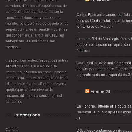
carrefour, d’idées et d’expériences, de
contributions de haute qualité sur la
Carlos Echeverria Jesus, politiste :
question civique, l’ouverture sur le
crise de Ceuta traduit les ambition
monde, les problèmes de société et les
territoriales du Maroc »
enjeux du « vivre ensemble » ; thèmes
qui concernent à la fois les ONG, les
Le maire RN de Montargis démiss
entreprises, les institutions, les
quatre mois seulement après son
médias....
élection
Respect des règles, respect des autres
Carburant : la date limite de dépôt
et participation à la vie publique
dossier pour demander l’indemnit
commune, ces dimensions du civisme
« grands rouleurs » reportée au 3
concernent tous les secteurs d’activités
et tous les citoyens: «l’acteur-citoyen»,
quelle que soit son niveau de
France 24
responsabilité ou sa sensibilité, est
concerné.
En Hongrie, l'attente et le doute d
l'audiovisuel public après un mois
Informations
JT
Contact
Début des vendanges en Bourgog