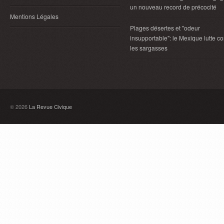
un nouveau record de précocité
Mentions Légales
Plages désertes et "odeur
insupportable": le Mexique lutte co
les sargasses
© 2026
La Revue Civique