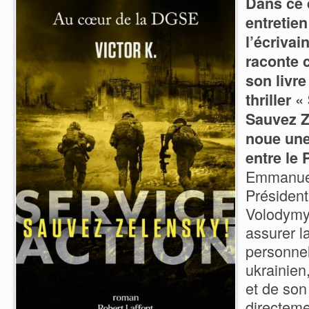
Dans ce
entretien
l’écrivai
raconte 
son livre 
thriller 
Sauvez Z
noue une 
entre le 
Emmanuel
Président
Volodymy
assurer l
personnel
ukrainien,
et de son
directem