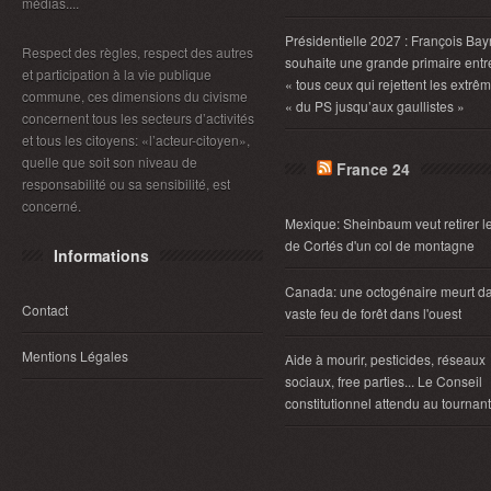
médias....
Présidentielle 2027 : François Bay
Respect des règles, respect des autres
souhaite une grande primaire entr
et participation à la vie publique
« tous ceux qui rejettent les extrêm
commune, ces dimensions du civisme
« du PS jusqu’aux gaullistes »
concernent tous les secteurs d’activités
et tous les citoyens: «l’acteur-citoyen»,
quelle que soit son niveau de
France 24
responsabilité ou sa sensibilité, est
concerné.
Mexique: Sheinbaum veut retirer 
de Cortés d'un col de montagne
Informations
Canada: une octogénaire meurt d
Contact
vaste feu de forêt dans l'ouest
Mentions Légales
Aide à mourir, pesticides, réseaux
sociaux, free parties... Le Conseil
constitutionnel attendu au tournant