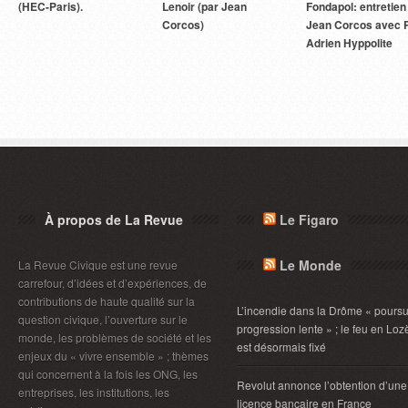
(HEC-Paris).
Lenoir (par Jean
Fondapol: entretien
Corcos)
Jean Corcos avec P
Adrien Hyppolite
À propos de La Revue
Le Figaro
Le Monde
La Revue Civique est une revue
carrefour, d’idées et d’expériences, de
contributions de haute qualité sur la
L’incendie dans la Drôme « poursu
question civique, l’ouverture sur le
progression lente » ; le feu en Loz
monde, les problèmes de société et les
est désormais fixé
enjeux du « vivre ensemble » ; thèmes
qui concernent à la fois les ONG, les
Revolut annonce l’obtention d’une
entreprises, les institutions, les
licence bancaire en France