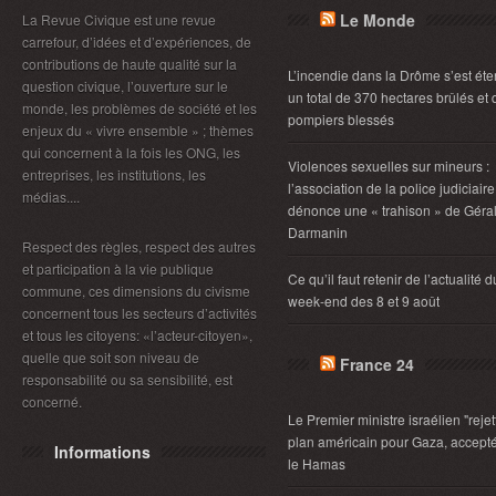
Le Monde
La Revue Civique est une revue
carrefour, d’idées et d’expériences, de
contributions de haute qualité sur la
L’incendie dans la Drôme s’est éte
question civique, l’ouverture sur le
un total de 370 hectares brûlés et 
monde, les problèmes de société et les
pompiers blessés
enjeux du « vivre ensemble » ; thèmes
qui concernent à la fois les ONG, les
Violences sexuelles sur mineurs :
entreprises, les institutions, les
l’association de la police judiciaire
médias....
dénonce une « trahison » de Géra
Darmanin
Respect des règles, respect des autres
et participation à la vie publique
Ce qu’il faut retenir de l’actualité d
commune, ces dimensions du civisme
week-end des 8 et 9 août
concernent tous les secteurs d’activités
et tous les citoyens: «l’acteur-citoyen»,
quelle que soit son niveau de
France 24
responsabilité ou sa sensibilité, est
concerné.
Le Premier ministre israélien "rejet
plan américain pour Gaza, accept
Informations
le Hamas