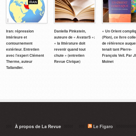
Iran: répression
Daniella Pinkstein,
« Un Orient compli
intérieure et
auteure de « AvatarS »:
(Plon), ce livre colle
contournement
« la littérature doit
de référence auque
extérieur. Entretien
revenir quand tout
tenait tant Pierre-
avec l’expert Clément
chute » (entretien
François Veil. Par J
Therme, auteur
Revue Civique)
Moinet
Tallandier.
À propos de La Revue
Le Figaro