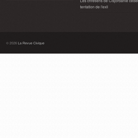
Les chrétiens de Cisjordanie cèden
tentation de l'exil
© 2026
La Revue Civique