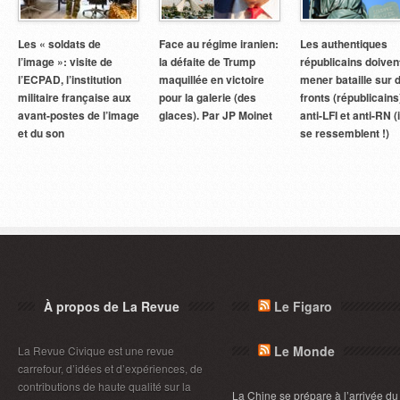
Les « soldats de
Face au régime iranien:
Les authentiques
l’image »: visite de
la défaite de Trump
républicains doiven
l’ECPAD, l’institution
maquillée en victoire
mener bataille sur 
militaire française aux
pour la galerie (des
fronts (républicains
avant-postes de l’image
glaces). Par JP Moinet
anti-LFI et anti-RN (i
et du son
se ressemblent !)
À propos de La Revue
Le Figaro
Le Monde
La Revue Civique est une revue
carrefour, d’idées et d’expériences, de
contributions de haute qualité sur la
La Chine se prépare à l’arrivée du