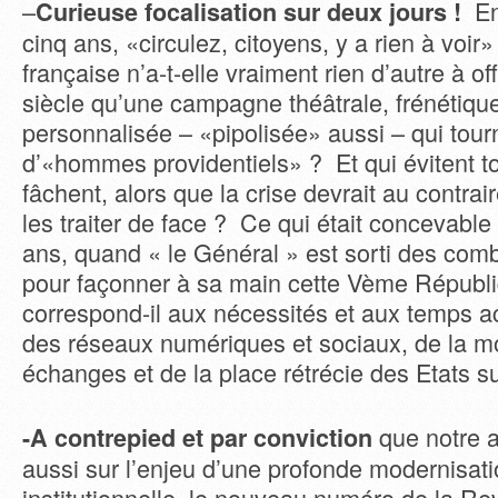
–
Ens
Curieuse focalisation sur deux jours !
cinq ans, «circulez, citoyens, y a rien à voir
française n’a-t-elle vraiment rien d’autre à o
siècle qu’une campagne théâtrale, frénétique
personnalisée – «pipolisée» aussi – qui tour
d’«hommes providentiels» ? Et qui évitent to
fâchent, alors que la crise devrait au contrai
les traiter de face ? Ce qui était concevable 
ans, quand « le Général » est sorti des combl
pour façonner à sa main cette Vème Républ
correspond-il aux nécessités et aux temps ac
des réseaux numériques et sociaux, de la mo
échanges et de la place rétrécie des Etats s
que notre a
-A contrepied et par conviction
aussi sur l’enjeu d’une profonde modernisati
institutionnelle, le nouveau numéro de la Re