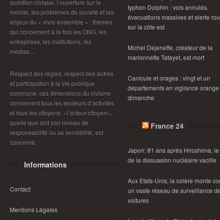
question civique, l’ouverture sur le
typhon Dolphin : vols annulés,
monde, les problèmes de société et les
évacuations massives et alerte ro
enjeux du « vivre ensemble » ; thèmes
sur la côte est
qui concernent à la fois les ONG, les
entreprises, les institutions, les
Michel Dejeneffe, créateur de la
médias....
marionnette Tatayet, est mort
Respect des règles, respect des autres
Canicule et orages : vingt et un
et participation à la vie publique
départements en vigilance orange
commune, ces dimensions du civisme
dimanche
concernent tous les secteurs d’activités
et tous les citoyens: «l’acteur-citoyen»,
quelle que soit son niveau de
France 24
responsabilité ou sa sensibilité, est
concerné.
Japon: 81 ans après Hiroshima, le
de la dissuasion nucléaire vacille
Informations
Aux Etats-Unis, la colère monte co
Contact
un vaste réseau de surveillance d
voitures
Mentions Légales