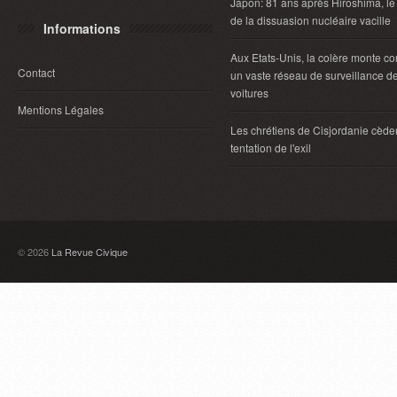
Japon: 81 ans après Hiroshima, le
de la dissuasion nucléaire vacille
Informations
Aux Etats-Unis, la colère monte co
Contact
un vaste réseau de surveillance d
voitures
Mentions Légales
Les chrétiens de Cisjordanie cèden
tentation de l'exil
© 2026
La Revue Civique