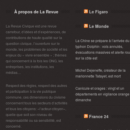
À propos de La Revue
Le Figaro
Le Monde
La Revue Civique est une revue
carrefour, d’idées et d’expériences, de
contributions de haute qualité sur la
La Chine se prépare à l’arrivée du
question civique, l’ouverture sur le
typhon Dolphin : vols annulés,
monde, les problèmes de société et les
évacuations massives et alerte ro
enjeux du « vivre ensemble » ; thèmes
sur la côte est
qui concernent à la fois les ONG, les
entreprises, les institutions, les
Michel Dejeneffe, créateur de la
médias....
marionnette Tatayet, est mort
Respect des règles, respect des autres
Canicule et orages : vingt et un
et participation à la vie publique
départements en vigilance orange
commune, ces dimensions du civisme
dimanche
concernent tous les secteurs d’activités
et tous les citoyens: «l’acteur-citoyen»,
quelle que soit son niveau de
France 24
responsabilité ou sa sensibilité, est
concerné.