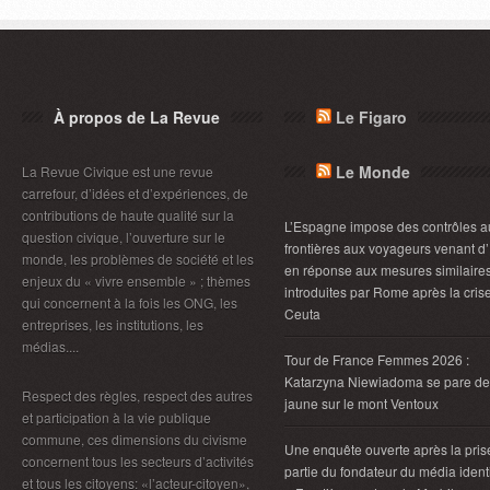
À propos de La Revue
Le Figaro
Le Monde
La Revue Civique est une revue
carrefour, d’idées et d’expériences, de
contributions de haute qualité sur la
L’Espagne impose des contrôles a
question civique, l’ouverture sur le
frontières aux voyageurs venant d’I
monde, les problèmes de société et les
en réponse aux mesures similaire
enjeux du « vivre ensemble » ; thèmes
introduites par Rome après la cris
qui concernent à la fois les ONG, les
Ceuta
entreprises, les institutions, les
médias....
Tour de France Femmes 2026 :
Katarzyna Niewiadoma se pare de
Respect des règles, respect des autres
jaune sur le mont Ventoux
et participation à la vie publique
commune, ces dimensions du civisme
Une enquête ouverte après la pris
concernent tous les secteurs d’activités
partie du fondateur du média identi
et tous les citoyens: «l’acteur-citoyen»,