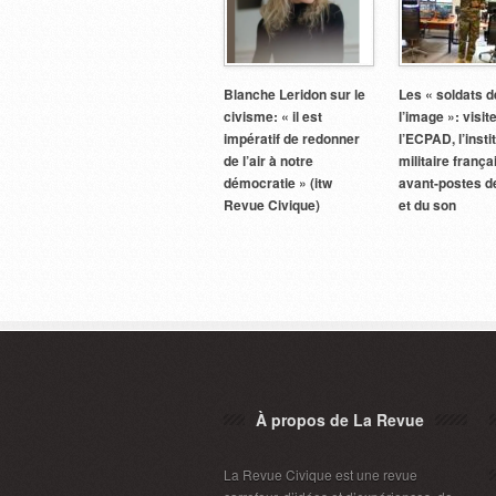
Blanche Leridon sur le
Les « soldats d
civisme: « il est
l’image »: visit
impératif de redonner
l’ECPAD, l’insti
de l’air à notre
militaire franç
démocratie » (itw
avant-postes d
Revue Civique)
et du son
À propos de La Revue
La Revue Civique est une revue