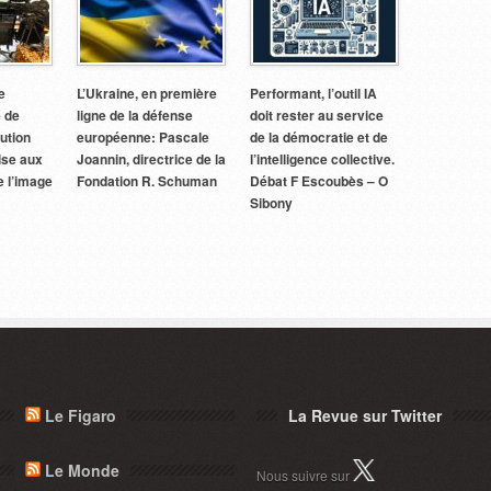
e
L’Ukraine, en première
Performant, l’outil IA
e de
ligne de la défense
doit rester au service
tution
européenne: Pascale
de la démocratie et de
aise aux
Joannin, directrice de la
l’intelligence collective.
e l’image
Fondation R. Schuman
Débat F Escoubès – O
Sibony
Le Figaro
La Revue sur Twitter
Le Monde
Nous suivre sur