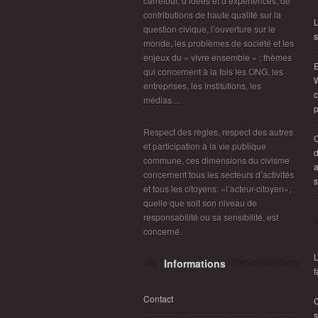
carrefour, d’idées et d’expériences, de
contributions de haute qualité sur la
L
question civique, l’ouverture sur le
s
monde, les problèmes de société et les
enjeux du « vivre ensemble » ; thèmes
E
qui concernent à la fois les ONG, les
W
entreprises, les institutions, les
c
médias....
p
Respect des règles, respect des autres
et participation à la vie publique
d
commune, ces dimensions du civisme
a
concernent tous les secteurs d’activités
s
et tous les citoyens: «l’acteur-citoyen»,
quelle que soit son niveau de
responsabilité ou sa sensibilité, est
concerné.
L
Informations
f
Contact
C
s