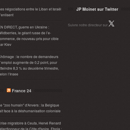
JP Moinet sur Twitter
es négociations entre le Liban et Israël
’enlisent
Suivre notre directeur sur
N DIRECT, guerre en Ukraine :
ildberries, le géant russe de l’e-
ommerce, de nouveau pris pour cible
ar Kiev
Chômage : le nombre de demandeurs
’emploi augmente de 0,2 point, pour
tteindre 8,3 % au deuxième trimestre,
elon l’Insee
France 24
e "zoo humain" d'Anvers : la Belgique
ait face à la déshumanisation coloniale
rise migratoire à Ceuta, Hervé Renard
électionneur de la Côte d'Ivoire, Ebola :