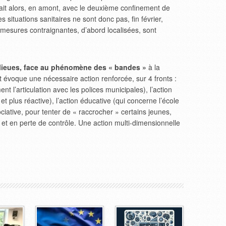
vait alors, en amont, avec le deuxième confinement de
 situations sanitaires ne sont donc pas, fin février,
esures contraignantes, d’abord localisées, sont
nlieues, face au phénomène des « bandes »
à la
 évoque une nécessaire action renforcée, sur 4 fronts :
nt l’articulation avec les polices municipales), l’action
t plus réactive), l’action éducative (qui concerne l’école
ociative, pour tenter de « raccrocher » certains jeunes,
et en perte de contrôle. Une action multi-dimensionnelle