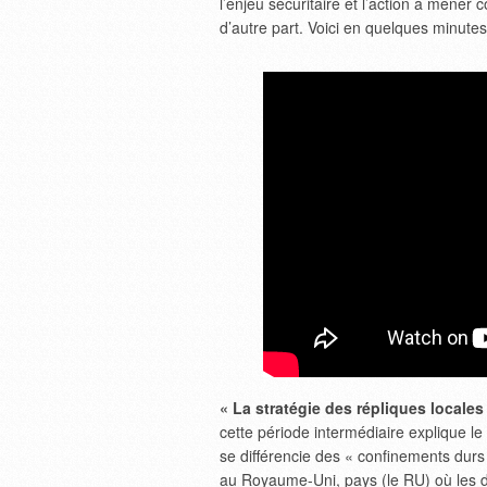
l’enjeu sécuritaire et l’action à mener 
d’autre part. Voici en quelques minutes
« La stratégie des répliques locales
cette période intermédiaire explique le
se différencie des « confinements dur
au Royaume-Uni, pays (le RU) où les 