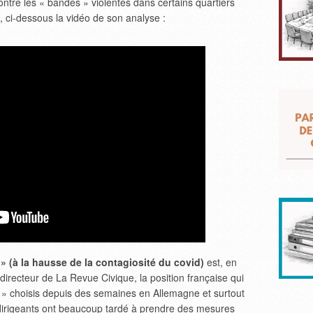
contre les « bandes » violentes dans certains quartiers
, ci-dessous la vidéo de son analyse :
 » (à la hausse de la contagiosité du covid)
est, en
 directeur de La Revue Civique, la position française qui
s » choisis depuis des semaines en Allemagne et surtout
dirigeants ont beaucoup tardé à prendre des mesures