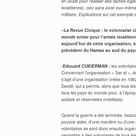
en Israël pour réaliser des tâches logis
israélienne), ceci sans avoir eux-mêmes
militaire. Explications sur cet exemple 
–
La Revue Civique : le volontariat c
monde entier pour l’armée israélien
aujourd’hui de cette organisation, à 
précédent du Hamas au sud du pays,
-Edouard CUKIERMAN :
les volontair
Concernant l’organisation « Sar el », d
s’agit d’une organisation créée en 198
Davidi, qui a permis, alors que tous les 
tous les pays du monde pour, à l’époqu
soldats et réservistes mobilisés).
Quand la guerre a été terminée, beauco
pouvoir aider, d’une manière ou d’une a
volontaires se sont donc ensuite organi
permettre à des volontaires de tous les 