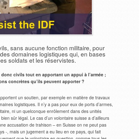
vils, sans aucune fonction militaire, pour
 des domaines logistiques qui, en bases
les soldats et les réservistes.
 donc civils tout en apportant un appui à l’armée ;
ions concrètes qu’ils peuvent apporter ?
ls apportent un soutien, par exemple en matière de travaux
aines logistiques. Il n’y a pas pour eux de ports d’armes,
litaire, ni un quelconque enrôlement dans des unités
 bien sûr légal. Le cas d’un volontaire suisse a d’ailleurs
d’une accusation de trahison – en Suisse on ne peut pas
s -, mais un jugement a eu lieu en ce pays, qui fait
idiquement que le volontaire en question, comme tous les