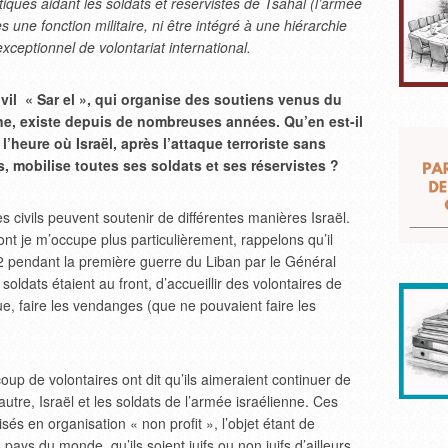
tiques aidant les soldats et réservistes de Tsahal (l’armée
 une fonction militaire, ni être intégré à une hiérarchie
exceptionnel de volontariat international.
ivil « Sar el », qui organise des soutiens venus du
ne, existe depuis de nombreuses années. Qu’en est-il
l’heure où Israël, après l’attaque terroriste sans
 mobilise toutes ses soldats et ses réservistes ?
es civils peuvent soutenir de différentes manières Israël.
ont je m’occupe plus particulièrement, rappelons qu’il
2 pendant la première guerre du Liban par le Général
soldats étaient au front, d’accueillir des volontaires de
e, faire les vendanges (que ne pouvaient faire les
up de volontaires ont dit qu’ils aimeraient continuer de
utre, Israël et les soldats de l’armée israélienne. Ces
sés en organisation « non profit », l’objet étant de
pays du monde, qu’ils soient juifs ou non juifs d’ailleurs,