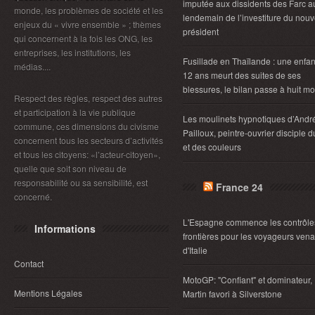
imputée aux dissidents des Farc a
monde, les problèmes de société et les
lendemain de l’investiture du nou
enjeux du « vivre ensemble » ; thèmes
président
qui concernent à la fois les ONG, les
entreprises, les institutions, les
Fusillade en Thaïlande : une enfan
médias....
12 ans meurt des suites de ses
blessures, le bilan passe à huit mo
Respect des règles, respect des autres
et participation à la vie publique
Les moulinets hypnotiques d’Andr
commune, ces dimensions du civisme
Pailloux, peintre-ouvrier disciple d
concernent tous les secteurs d’activités
et des couleurs
et tous les citoyens: «l’acteur-citoyen»,
quelle que soit son niveau de
responsabilité ou sa sensibilité, est
France 24
concerné.
L'Espagne commence les contrôle
Informations
frontières pour les voyageurs vena
d'Italie
Contact
MotoGP: "Confiant" et dominateur,
Mentions Légales
Martin favori à Silverstone