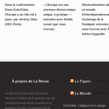
Dans la confrontation
« L’Europe est une
(Re)localisations d
Etats-Unis/Chine,
aventure démocratique
un monde
l’Europe a un rôle-clé à
unique, à protéger »:
d’interdépendances
jouer: par Jérémy Ghez
entretien avec Noëlle
l’éclairage de la
(HEC-Paris).
Lenoir (par Jean
Fondapol: entretien
Corcos)
Jean Corcos avec P
Adrien Hyppolite
À propos de La Revue
Le Figaro
Le Monde
La Revue Civique est une revue
carrefour, d’idées et d’expériences, de
contributions de haute qualité sur la
Colombie : l’attaque d’un péage
question civique, l’ouverture sur le