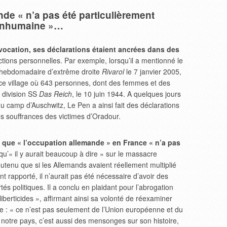
de « n’a pas été particulièrement
inhumaine »…
vocation, ses déclarations étaient ancrées dans des
ctions personnelles. Par exemple, lorsqu’il a mentionné le
’hebdomadaire d’extrême droite
Rivarol
le 7 janvier 2005,
 ce village où 643 personnes, dont des femmes et des
 division SS
Das Reich
, le 10 juin 1944. A quelques jours
u camp d’Auschwitz, Le Pen a ainsi fait des déclarations
es souffrances des victimes d’Oradour.
é que « l’occupation allemande » en France « n’a pas
 qu’« il y aurait beaucoup à dire » sur le massacre
utenu que si les Allemands avaient réellement multiplié
rapporté, il n’aurait pas été nécessaire d’avoir des
s politiques. Il a conclu en plaidant pour l’abrogation
 « liberticides », affirmant ainsi sa volonté de réexaminer
ode : « ce n’est pas seulement de l’Union européenne et du
notre pays, c’est aussi des mensonges sur son histoire,