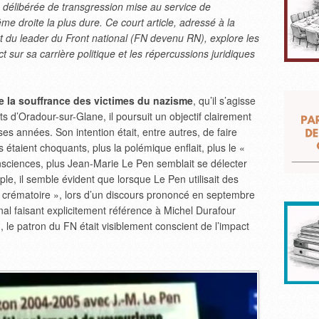
 délibérée de transgression mise au service de
ême droite la plus dure. Ce court article, adressé à la
 du leader du Front national (FN devenu RN), explore les
t sur sa carrière politique et les répercussions juridiques
 la souffrance des victimes du nazisme
, qu’il s’agisse
ts d’Oradour-sur-Glane, il poursuit un objectif clairement
es années. Son intention était, entre autres, de faire
os étaient choquants, plus la polémique enflait, plus le «
consciences, plus Jean-Marie Le Pen semblait se délecter
le, il semble évident que lorsque Le Pen utilisait des
r crématoire », lors d’un discours prononcé en septembre
onal faisant explicitement référence à Michel Durafour
, le patron du FN était visiblement conscient de l’impact