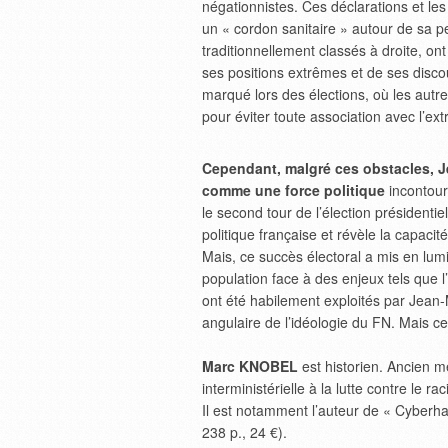
négationnistes. Ces déclarations et le
un « cordon sanitaire » autour de sa p
traditionnellement classés à droite, ont
ses positions extrêmes et de ses disc
marqué lors des élections, où les autr
pour éviter toute association avec l’ext
Cependant, malgré ces obstacles, Je
comme une force politique
incontour
le second tour de l’élection présidenti
politique française et révèle la capacité
Mais, ce succès électoral a mis en lum
population face à des enjeux tels que l
ont été habilement exploités par Jean-M
angulaire de l’idéologie du FN. Mais ce
Marc KNOBEL
est historien. Ancien m
interministérielle à la lutte contre le 
Il est notamment l’auteur de « Cyberh
238 p., 24 €).