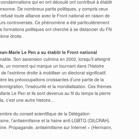
s condamnations qui en ont découlé ont contribué à établir
ersonne. De nombreux partis politiques, y compris ceux
 refusé toute alliance avec le Front national en raison de
ours controversés. Ce phénomène a été particulièrement
es formations politiques ont cherché à se distancier du FN
rême droite.
an-Marie Le Pen a su établir le Front national
nable. Son ascension culmina en 2002, lorsqu’il atteignit
elle, un moment qui marque un tournant dans l’histoire
 de l’extrême droite à mobiliser un électorat significatif.
ière les préoccupations croissantes d’une partie de la
’immigration, l’insécurité et la mondialisation. Ces thèmes
arie Le Pen et ils sont devenus au fil du temps la pierre
la, c’est une autre histoire…
embre du conseil scientifique de la Délégation
racisme, l’antisémitisme et la haine anti-LGBTQ (DILCRAH).
aine. Propagande, antisémitisme sur Internet » (Hermann,