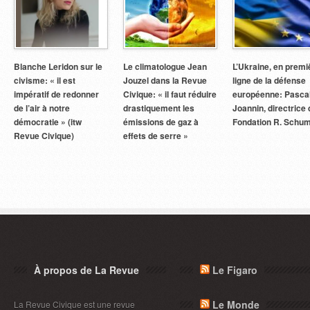
Blanche Leridon sur le
Le climatologue Jean
L’Ukraine, en premi
civisme: « il est
Jouzel dans la Revue
ligne de la défense
impératif de redonner
Civique: « il faut réduire
européenne: Pasca
de l’air à notre
drastiquement les
Joannin, directrice 
démocratie » (itw
émissions de gaz à
Fondation R. Schu
Revue Civique)
effets de serre »
À propos de La Revue
Le Figaro
Le Monde
La Revue Civique est une revue