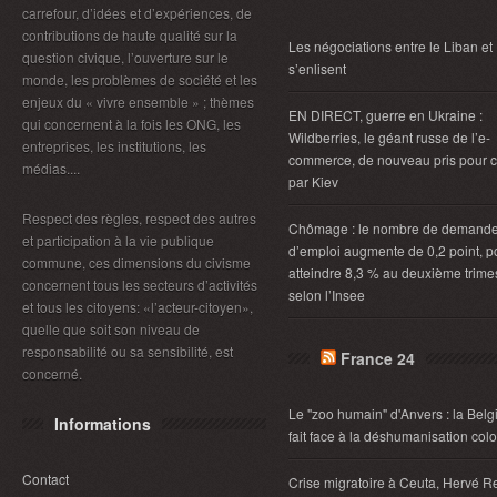
carrefour, d’idées et d’expériences, de
contributions de haute qualité sur la
Les négociations entre le Liban et 
question civique, l’ouverture sur le
s’enlisent
monde, les problèmes de société et les
enjeux du « vivre ensemble » ; thèmes
EN DIRECT, guerre en Ukraine :
qui concernent à la fois les ONG, les
Wildberries, le géant russe de l’e-
entreprises, les institutions, les
commerce, de nouveau pris pour c
médias....
par Kiev
Respect des règles, respect des autres
Chômage : le nombre de demand
et participation à la vie publique
d’emploi augmente de 0,2 point, p
commune, ces dimensions du civisme
atteindre 8,3 % au deuxième trimes
concernent tous les secteurs d’activités
selon l’Insee
et tous les citoyens: «l’acteur-citoyen»,
quelle que soit son niveau de
responsabilité ou sa sensibilité, est
France 24
concerné.
Le "zoo humain" d'Anvers : la Belg
Informations
fait face à la déshumanisation col
Contact
Crise migratoire à Ceuta, Hervé R