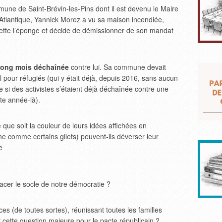
une de Saint-Brévin-les-Pins dont il est devenu le Maire
-Atlantique, Yannick Morez a vu sa maison incendiée,
l jette l’éponge et décide de démissionner de son mandat
 long mois déchaînée
contre lui. Sa commune devait
 pour réfugiés (qui y était déjà, depuis 2016, sans aucun
 si des activistes s’étaient déjà déchaînée contre une
te année-là).
e que soit la couleur de leurs idées affichées en
ne comme certains gilets) peuvent-ils déverser leur
e
nacer le socle de notre démocratie ?
ces (de toutes sortes), réunissant toutes les familles
ur cette question majeure pour le pacte républicain ?