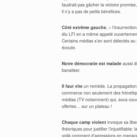
faudrait pas gâcher la victoire promise
il n’y a pas de petits bénéfices.
Côté extrême gauche
, « l’insurrecti
élu LFI en a même appelé ouvertement à
Certains médias s’en sont délectés au p
écoute.
Notre démocratie est malade
aussi d
banaliser.
Il faut vite
un remède. La propagation d
commerce non seulement des frénétiqu
médias (TV notamment) qui, sous couve
offertes… sur un plateau !
Chaque camp violent
invoque sa libe
théoriques pour justifier l’injustifiable:
voilà comment d’agressions en menace