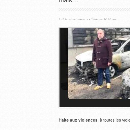
Articles et entretiens
>
L'Édito de JP Moinet
Halte aux violences
, à toutes les vio