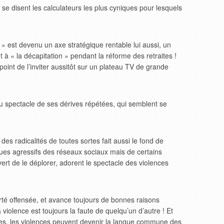
, se disent les calculateurs les plus cyniques pour lesquels
on » est devenu un axe stratégique rentable lui aussi, un
 « la décapitation » pendant la réforme des retraites !
oint de l’inviter aussitôt sur un plateau TV de grande
u spectacle de ses dérives répétées, qui semblent se
es radicalités de toutes sortes fait aussi le fond de
es agressifs des réseaux sociaux mais de certains
rt de le déplorer, adorent le spectacle des violences
rté offensée, et avance toujours de bonnes raisons
 la violence est toujours la faute de quelqu’un d’autre ! Et
s, les violences peuvent devenir la langue commune des