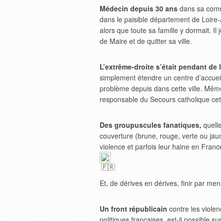
Médecin depuis 30 ans
dans sa comm
dans le paisible département de Loire
alors que toute sa famille y dormait. I
de Maire et de quitter sa ville.
L’extrême-droite s’était pendant de
simplement étendre un centre d’accueil
problème depuis dans cette ville. Même
responsable du Secours catholique cet
Des groupuscules fanatiques,
quell
couverture (brune, rouge, verte ou jau
violence et parfois leur haine en Franc
Et, de dérives en dérives, finir par me
Un front républicain
contre les violen
politiques françaises, est-il possible s