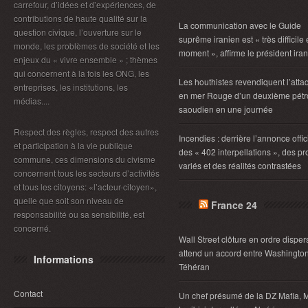
carrefour, d’idées et d’expériences, de
contributions de haute qualité sur la
La communication avec le Guide
question civique, l’ouverture sur le
suprême iranien est « très difficile
monde, les problèmes de société et les
moment », affirme le président ira
enjeux du « vivre ensemble » ; thèmes
qui concernent à la fois les ONG, les
Les houthistes revendiquent l’atta
entreprises, les institutions, les
en mer Rouge d’un deuxième pétro
médias....
saoudien en une journée
Respect des règles, respect des autres
Incendies : derrière l’annonce offic
et participation à la vie publique
des « 402 interpellations », des pro
commune, ces dimensions du civisme
variés et des réalités contrastées
concernent tous les secteurs d’activités
et tous les citoyens: «l’acteur-citoyen»,
quelle que soit son niveau de
France 24
responsabilité ou sa sensibilité, est
concerné.
Wall Street clôture en ordre disper
attend un accord entre Washington
Informations
Téhéran
Contact
Un chef présumé de la DZ Mafia, 