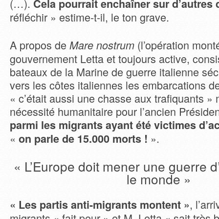
(…).
Cela pourrait enchaîner sur d’autres
réfléchir » estime-t-il, le ton grave.
A propos de
(l’opération mont
Mare nostrum
gouvernement Letta et toujours active, consi
bateaux de la Marine de guerre italienne séc
vers les côtes italiennes les embarcations d
« c’était aussi une chasse aux trafiquants »
nécessité humanitaire pour l’ancien Présiden
parmi les migrants ayant été victimes d’a
«
».
on parle de 15.000 morts !
« L’Europe doit mener une guerre d
le monde »
, l’ar
« Les partis anti-migrants montent »
migrants « fait peur » et M. Letta « sait très b