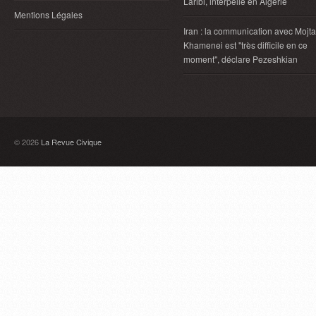
Laribi, interpellé en Algérie
Mentions Légales
Iran : la communication avec Mojt
Khamenei est "très difficile en ce
moment", déclare Pezeshkian
© 2026
La Revue Civique