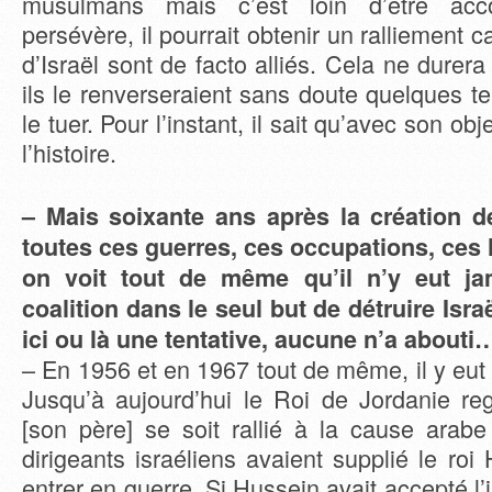
musulmans mais c’est loin d’être acc
persévère, il pourrait obtenir un ralliement 
d’Israël sont de facto alliés. Cela ne durer
ils le renverseraient sans doute quelques t
le tuer. Pour l’instant, il sait qu’avec son obje
l’histoire.
– Mais soixante ans après la création de 
toutes ces guerres, ces occupations, ces h
on voit tout de même qu’il n’y eut ja
coalition dans le seul but de détruire Israë
ici ou là une tentative, aucune n’a abouti
– En 1956 et en 1967 tout de même, il y eut 
Jusqu’à aujourd’hui le Roi de Jordanie re
[son père] se soit rallié à la cause arabe
dirigeants israéliens avaient supplié le ro
entrer en guerre. Si Hussein avait accepté l’i