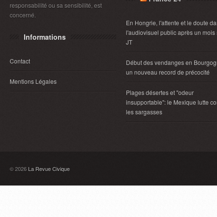
responsabilité ou sa sensibilité, est
concerné.
En Hongrie, l'attente et le doute d
l'audiovisuel public après un mois
Informations
JT
Contact
Début des vendanges en Bourgog
un nouveau record de précocité
Mentions Légales
Plages désertes et "odeur
insupportable": le Mexique lutte co
les sargasses
© 2026
La Revue Civique