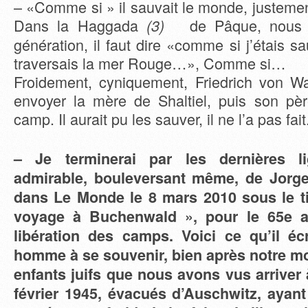
– «Comme si » il sauvait le monde, justem
Dans la Haggada
de Pâque, nous d
(3)
génération, il faut dire «comme si j’étais
traversais la mer Rouge…», Comme si…
Froidement, cyniquement, Friedrich von W
envoyer la mère de Shaltiel, puis son pèr
camp. Il aurait pu les sauver, il ne l’a pas fait
– Je terminerai par les dernières l
admirable, bouleversant même, de Jorg
dans Le Monde le 8 mars 2010 sous le ti
voyage à Buchenwald », pour le 65e an
libération des camps. Voici ce qu’il éc
homme à se souvenir, bien après notre mo
enfants juifs que nous avons vus arrive
février 1945, évacués d’Auschwitz, ayan