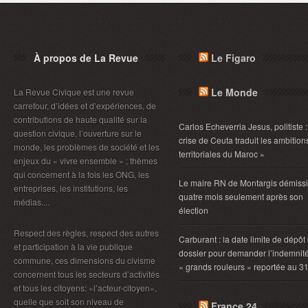
À propos de La Revue
Le Figaro
Le Monde
La Revue Civique est une revue
carrefour, d’idées et d’expériences, de
contributions de haute qualité sur la
Carlos Echeverria Jesus, politiste :
question civique, l’ouverture sur le
crise de Ceuta traduit les ambition
monde, les problèmes de société et les
territoriales du Maroc »
enjeux du « vivre ensemble » ; thèmes
qui concernent à la fois les ONG, les
Le maire RN de Montargis démiss
entreprises, les institutions, les
quatre mois seulement après son
médias....
élection
Respect des règles, respect des autres
Carburant : la date limite de dépôt
et participation à la vie publique
dossier pour demander l’indemnit
commune, ces dimensions du civisme
« grands rouleurs » reportée au 3
concernent tous les secteurs d’activités
et tous les citoyens: «l’acteur-citoyen»,
quelle que soit son niveau de
France 24