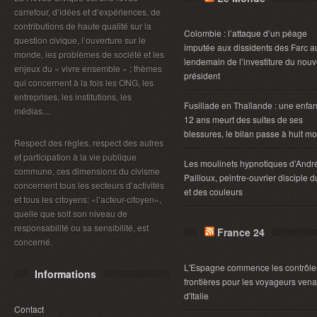
carrefour, d’idées et d’expériences, de
contributions de haute qualité sur la
Colombie : l’attaque d’un péage
question civique, l’ouverture sur le
imputée aux dissidents des Farc a
monde, les problèmes de société et les
lendemain de l’investiture du nou
enjeux du « vivre ensemble » ; thèmes
président
qui concernent à la fois les ONG, les
entreprises, les institutions, les
Fusillade en Thaïlande : une enfan
médias....
12 ans meurt des suites de ses
blessures, le bilan passe à huit mo
Respect des règles, respect des autres
et participation à la vie publique
Les moulinets hypnotiques d’Andr
commune, ces dimensions du civisme
Pailloux, peintre-ouvrier disciple d
concernent tous les secteurs d’activités
et des couleurs
et tous les citoyens: «l’acteur-citoyen»,
quelle que soit son niveau de
responsabilité ou sa sensibilité, est
France 24
concerné.
L'Espagne commence les contrôle
Informations
frontières pour les voyageurs vena
d'Italie
Contact