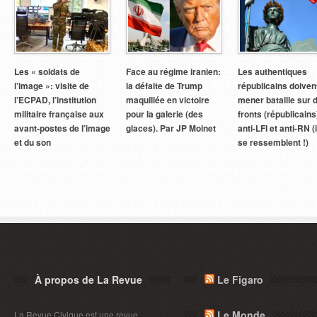
Les « soldats de
Face au régime iranien:
Les authentiques
l’image »: visite de
la défaite de Trump
républicains doiven
l’ECPAD, l’institution
maquillée en victoire
mener bataille sur 
militaire française aux
pour la galerie (des
fronts (républicains
avant-postes de l’image
glaces). Par JP Moinet
anti-LFI et anti-RN (i
et du son
se ressemblent !)
À propos de La Revue
Le Figaro
Le Monde
La Revue Civique est une revue