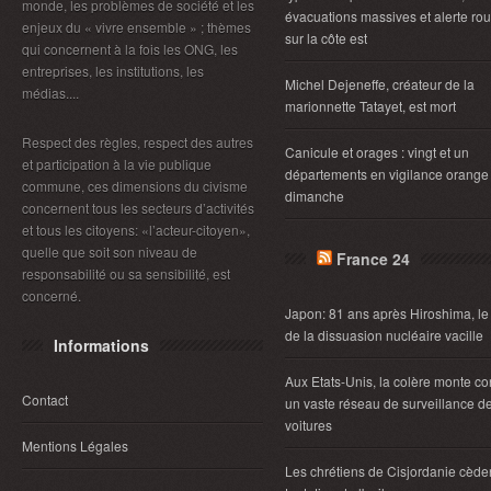
monde, les problèmes de société et les
évacuations massives et alerte ro
enjeux du « vivre ensemble » ; thèmes
sur la côte est
qui concernent à la fois les ONG, les
entreprises, les institutions, les
Michel Dejeneffe, créateur de la
médias....
marionnette Tatayet, est mort
Respect des règles, respect des autres
Canicule et orages : vingt et un
et participation à la vie publique
départements en vigilance orange
commune, ces dimensions du civisme
dimanche
concernent tous les secteurs d’activités
et tous les citoyens: «l’acteur-citoyen»,
quelle que soit son niveau de
France 24
responsabilité ou sa sensibilité, est
concerné.
Japon: 81 ans après Hiroshima, le
de la dissuasion nucléaire vacille
Informations
Aux Etats-Unis, la colère monte co
Contact
un vaste réseau de surveillance d
voitures
Mentions Légales
Les chrétiens de Cisjordanie cèden