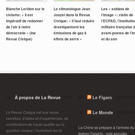
Blanche Leridon sur le
Le climatologue Jean
Les « soldats de
civisme: « il est
Jouzel dans la Revue
l’image »: visite de
impératif de redonner
Civique: « il faut réduire
l’ECPAD, l’institutio
de l’air à notre
drastiquement les
militaire française 
démocratie » (itw
émissions de gaz à
avant-postes de l’
Revue Civique)
effets de serre »
et du son
À propos de La Revue
Le Figaro
Le Monde
La Revue Civique est une revue
carrefour, d’idées et d’expériences, de
contributions de haute qualité sur la
La Chine se prépare à l’arrivée du
question civique, l’ouverture sur le
typhon Dolphin : vols annulés,