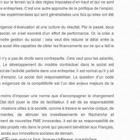
on sur le terrain qu’à des règles imposées d’en-haut et qui ne sont
entreprises. C’est une autre approche de la politique de l’emploi.
ches expérimentales qui sont généralisées une fois qu’elles ont été
igence d’évaluation et une culture du résultat. Par le passé, sous
ocial, on s’est exonéré d’un effort de performance. Or, la crise a
tre gestion du social : cela veut dire réduire le délai entre la
is aussi être capables de cibler les financements sur ce qui a fait la
l n’y a pas de droits sans contrepartie. Cela vaut pour les salariés,
s. Le développement du modèle contractuel dans le social est
 de l’activité partielle dans une entreprise, il est normal qu’il y ait
’emploi. Le social doit responsabiliser. La question d’un code
 exigences de la compétitivité est l’un des enjeux majeurs de la
 est moins d’imposer une norme que d’accompagner le changement
tat doit jouer le rôle de facilitateur. Il est de sa responsabilité
 missions utiles à la société, comme à travers le service civique, de
formantes, de stimuler les investissements en Recherche et
ent de nouvelles PME innovantes. Il est de sa responsabilité de
nt des projets nés dans le privé qui peuvent bénéficier aux Français,
ent accès aux innovations sociales de demain.
d’Euro pour les innovations sociales