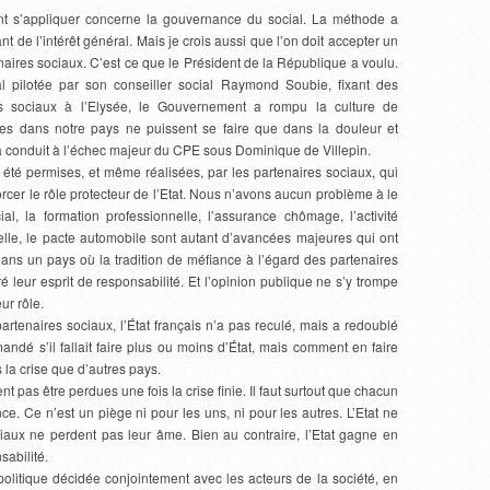
ent s’appliquer concerne la gouvernance du social. La méthode a
nt de l’intérêt général. Mais je crois aussi que l’on doit accepter un
naires sociaux. C’est ce que le Président de la République a voulu.
 pilotée par son conseiller social Raymond Soubie, fixant des
es sociaux à l’Elysée, le Gouvernement a rompu la culture de
rmes dans notre pays ne puissent se faire que dans la douleur et
a conduit à l’échec majeur du CPE sous Dominique de Villepin.
 été permises, et même réalisées, par les partenaires sociaux, qui
rcer le rôle protecteur de l’Etat. Nous n’avons aucun problème à le
ial, la formation professionnelle, l’assurance chômage, l’activité
nnelle, le pacte automobile sont autant d’avancées majeures qui ont
Dans un pays où la tradition de méfiance à l’égard des partenaires
ré leur esprit de responsabilité. Et l’opinion publique ne s’y trompe
ur rôle.
partenaires sociaux, l’État français n’a pas reculé, mais a redoublé
é s’il fallait faire plus ou moins d’État, mais comment en faire
 la crise que d’autres pays.
pas être perdues une fois la crise finie. Il faut surtout que chacun
e. Ce n’est un piège ni pour les uns, ni pour les autres. L’Etat ne
iaux ne perdent pas leur âme. Bien au contraire, l’Etat gagne en
sabilité.
litique décidée conjointement avec les acteurs de la société, en