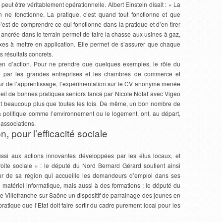
, peut être véritablement opérationnelle. Albert Einstein disait : « La
en ne fonctionne. La pratique, c’est quand tout fonctionne et que
c’est de comprendre ce qui fonctionne dans la pratique et d’en tirer
 ancrée dans le terrain permet de faire la chasse aux usines à gaz,
xes à mettre en application. Elle permet de s’assurer que chaque
s résultats concrets.
oyen d’action. Pour ne prendre que quelques exemples, le rôle du
ée par les grandes entreprises et les chambres de commerce et
eur de l’apprentissage, l’expérimentation sur le CV anonyme menée
cueil de bonnes pratiques seniors lancé par Nicole Notat avec Vigeo
it beaucoup plus que toutes les lois. De même, un bon nombre de
da politique comme l’environnement ou le logement, ont, au départ,
associations.
, pour l’efficacité sociale
ussi aux actions innovantes développées par les élus locaux, et
te sociale » : le député du Nord Bernard Gérard soutient ainsi
ieur de sa région qui accueille les demandeurs d’emploi dans ses
 matériel informatique, mais aussi à des formations ; le député du
e Villefranche-sur-Saône un dispositif de parrainage des jeunes en
atique que l’Etat doit faire sortir du cadre purement local pour les