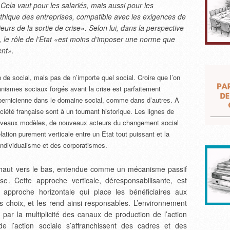
Cela vaut pour les salariés, mais aussi pour les
éthique des entreprises, compatible avec les exigences de
jeurs de la sortie de crise». Selon lui, dans la perspective
», le rôle de l’Etat «est moins d’imposer une norme que
ent».
n de social, mais pas de n’importe quel social. Croire que l’on
nismes sociaux forgés avant la crise est parfaitement
n copernicienne dans le domaine social, comme dans d’autres. A
société française sont à un tournant historique. Les lignes de
nouveaux modèles, de nouveaux acteurs du changement social
lation purement verticale entre un Etat tout puissant et la
l’individualisme et des corporatismes.
du haut vers le bas, entendue comme un mécanisme passif
se. Cette approche verticale, déresponsabilisante, est
approche horizontale qui place les bénéficiaires aux
 choix, et les rend ainsi responsables. L’environnement
 par la multiplicité des canaux de production de l’action
e l’action sociale s’affranchissent des cadres et des