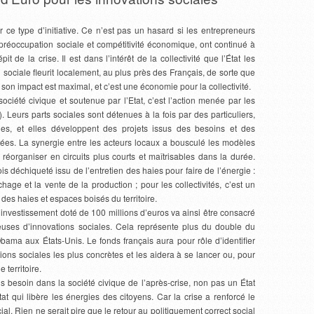
 ce type d’initiative. Ce n’est pas un hasard si les entrepreneurs
 préoccupation sociale et compétitivité économique, ont continué à
 de la crise. Il est dans l’intérêt de la collectivité que l’État les
sociale fleurit localement, au plus près des Français, de sorte que
é, son impact est maximal, et c’est une économie pour la collectivité.
ciété civique et soutenue par l’Etat, c’est l’action menée par les
). Leurs parts sociales sont détenues à la fois par des particuliers,
ques, et elles développent des projets issus des besoins et des
ntées. La synergie entre les acteurs locaux a bousculé les modèles
réorganiser en circuits plus courts et maîtrisables dans la durée.
is déchiqueté issu de l’entretien des haies pour faire de l’énergie :
chage et la vente de la production ; pour les collectivités, c’est un
es haies et espaces boisés du territoire.
investissement doté de 100 millions d’euros va ainsi être consacré
teuses d’innovations sociales. Cela représente plus du double du
bama aux États-Unis. Le fonds français aura pour rôle d’identifier
tions sociales les plus concrètes et les aidera à se lancer ou, pour
 territoire.
ns besoin dans la société civique de l’après-crise, non pas un État
État qui libère les énergies des citoyens. Car la crise a renforcé le
al. Rien ne serait pire que le retour au politiquement correct social