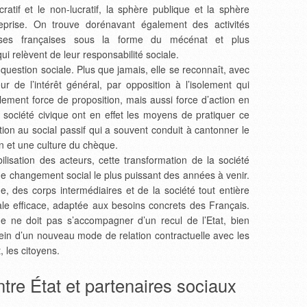
ratif et le non-lucratif, la sphère publique et la sphère
treprise. On trouve dorénavant également des activités
rises françaises sous la forme du mécénat et plus
i relèvent de leur responsabilité sociale.
question sociale. Plus que jamais, elle se reconnaît, avec
ur de l’intérêt général, par opposition à l’isolement qui
eulement force de proposition, mais aussi force d’action en
a société civique ont en effet les moyens de pratiquer ce
sition au social passif qui a souvent conduit à cantonner le
n et une culture du chèque.
bilisation des acteurs, cette transformation de la société
r de changement social le plus puissant des années à venir.
e, des corps intermédiaires et de la société tout entière
iale efficace, adaptée aux besoins concrets des Français.
e ne doit pas s’accompagner d’un recul de l’Etat, bien
sein d’un nouveau mode de relation contractuelle avec les
, les citoyens.
ntre État et partenaires sociaux