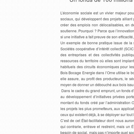
L’économie sociale est un vivier majeur pour
sociaux, qui développent des projets alliant
créer des emplois non délocalisables, en dépit
soutienne. Pourquoi ? Parce que l’innovation 
si une initiative a fait preuve de son efficacit
Un exemple de bonne pratique issue de la so
Sociétés coopérative d’intérêt collectif (SCIC
des entreprises et des collectivités publi
ressources du territoire où elles sont impla
habituels des circuits économiques pour les 
Bois Bocage Energie dans l’Orne utilise le bo
elle assure, au profit des producteurs, le sé
moyen de donner un débouché aux bois issu d
Dans le cadre du grand emprunt, un fonds d’
au développement d’initiatives privées por
montant du fonds créé par l’administration O
les projets les plus prometteurs, aux applica
ceux qui existent déjà, à se déployer sur tout le
C’est de cet État-facilitateur dont nous auro
qui contrarie, entrave et restreint, mais un 
besoin de social, mais pas n’importe quel soci