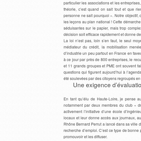
particulier les associations et les entreprises
théorie, c’est quand on sait tout et que ri
personne ne sait pourquoi ». Notre objectif, 
les leçons au plan national ! Cette démarche
séduisantes sur le papier, mais trop comple
décision soit efficace rapidement et donne de
La loi n’est pas, loin s’en faut, le seul m
médiateur du crédit, la mobilisation men
d’industrie un peu partout en France en fav
à ce jour par près de 800 entreprises, le re
et 11 grands groupes et PME ont souvent fa
questions qui figurent aujourd’hui à l’agen
été soulevées par des citoyens regroupés en 
Une exigence d’évaluation
En tant qu’élu de Haute-Loire, je pense a
notamment par deux membres du club « droi
activement l’initiative d’une école d’ingén
locaux et leur donne accès aux journaux, au
Rhône Bernard Perrut a lancé dans sa ville d
recherche d’emploi. C’est ce type de bonne pr
promouvoir et les diffuser.