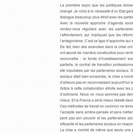
La première leçon que les politiques doiv
changé. Je crois à la nécessité d’un Etat gara
dialogue beaucoup plus étroit avec les parte
Avec la nouvelle approche d’agenda social
rendez-vous réguliers avec les partenair
l’affrontement, qui impliquait que les réfo
l’antagonisme. C’est ce type d’approche qui 
De fait, bien des avancées dans la crise ont
ont œuvré de manière constructive pour renfo
reconnaître : le fonds d’investissement soc
partielle, le contrat de transition professio
été impulsées par les partenaires sociaux. 
sociaux était bien enracinée, la crise a mont
d’ailleurs pas en reconnaissant aujourd’hui le
Grâce à cette collaboration étroite avec les 
d’activisme. Nous ne nous sommes pas demand
mieux. Et la France a ainsi mieux résisté dans
Ces méthodes de travail en commun ne doivent 
l’accepte sans arrière-pensée et sans méfianc
perd pas son pouvoir et les partenaires soc
efficacité et les partenaires sociaux en respon
La crise a montré de même que seule une po