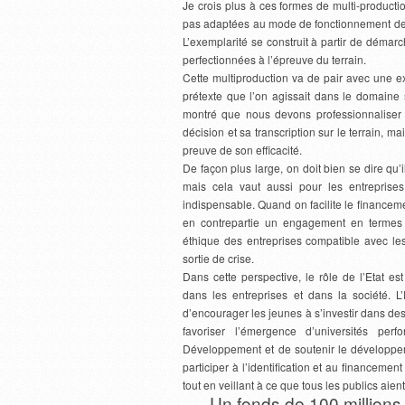
Je crois plus à ces formes de multi-producti
pas adaptées au mode de fonctionnement des 
L’exemplarité se construit à partir de démar
perfectionnées à l’épreuve du terrain.
Cette multiproduction va de pair avec une ex
prétexte que l’on agissait dans le domaine s
montré que nous devons professionnaliser no
décision et sa transcription sur le terrain, ma
preuve de son efficacité.
De façon plus large, on doit bien se dire qu’i
mais cela vaut aussi pour les entreprise
indispensable. Quand on facilite le financement
en contrepartie un engagement en termes d
éthique des entreprises compatible avec les
sortie de crise.
Dans cette perspective, le rôle de l’Etat
dans les entreprises et dans la société. L’E
d’encourager les jeunes à s’investir dans des
favoriser l’émergence d’universités per
Développement et de soutenir le développem
participer à l’identification et au financeme
tout en veillant à ce que tous les publics ai
Un fonds de 100 millions 