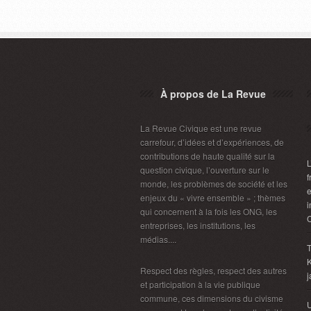
À propos de La Revue
La Revue Civique est une revue
carrefour, d’idées et d’expériences, de
contributions de haute qualité sur la
L
question civique, l’ouverture sur le
f
monde, les problèmes de société et les
e
enjeux du « vivre ensemble » ; thèmes
i
qui concernent à la fois les ONG, les
entreprises, les institutions, les
médias....
Respect des règles, respect des autres
j
et participation à la vie publique
commune, ces dimensions du civisme
U