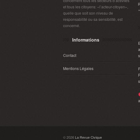
concernent tous les secteurs d’activités
p
et tous les citoyens: «l’acteur-citoyen»,
«
quelle que soit son niveau de
responsabilité ou sa sensibilité, est
concerné.
Informations
E
a
Contact
s
Mentions Légales
P
R
s
a
© 2026
La Revue Civique