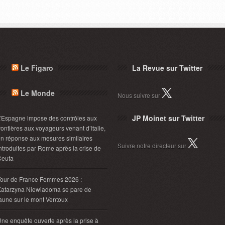
Le Figaro
La Revue sur Twitter
Le Monde
Nous suivre sur
JP Moinet sur Twitter
’Espagne impose des contrôles aux
rontières aux voyageurs venant d’Italie,
n réponse aux mesures similaires
Suivre notre directeur sur
ntroduites par Rome après la crise de
Ceuta
Tour de France Femmes 2026 :
Katarzyna Niewiadoma se pare de
aune sur le mont Ventoux
ne enquête ouverte après la prise à