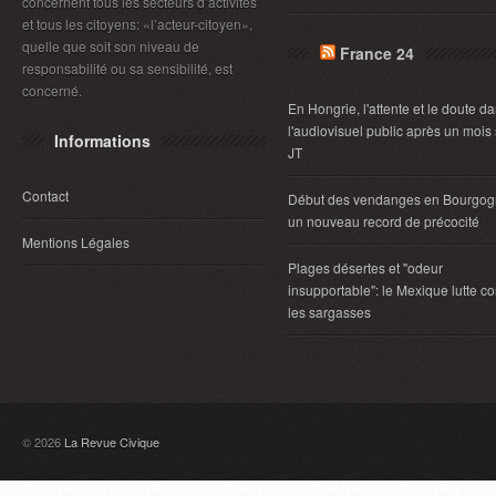
concernent tous les secteurs d’activités
et tous les citoyens: «l’acteur-citoyen»,
quelle que soit son niveau de
France 24
responsabilité ou sa sensibilité, est
concerné.
En Hongrie, l'attente et le doute d
l'audiovisuel public après un mois
Informations
JT
Contact
Début des vendanges en Bourgog
un nouveau record de précocité
Mentions Légales
Plages désertes et "odeur
insupportable": le Mexique lutte co
les sargasses
© 2026
La Revue Civique