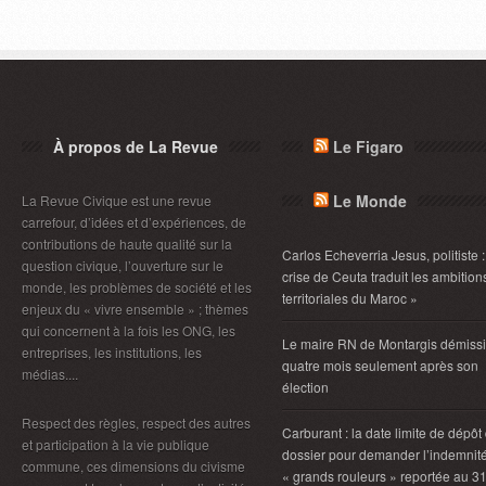
À propos de La Revue
Le Figaro
Le Monde
La Revue Civique est une revue
carrefour, d’idées et d’expériences, de
contributions de haute qualité sur la
Carlos Echeverria Jesus, politiste :
question civique, l’ouverture sur le
crise de Ceuta traduit les ambition
monde, les problèmes de société et les
territoriales du Maroc »
enjeux du « vivre ensemble » ; thèmes
qui concernent à la fois les ONG, les
Le maire RN de Montargis démiss
entreprises, les institutions, les
quatre mois seulement après son
médias....
élection
Respect des règles, respect des autres
Carburant : la date limite de dépôt
et participation à la vie publique
dossier pour demander l’indemnit
commune, ces dimensions du civisme
« grands rouleurs » reportée au 3