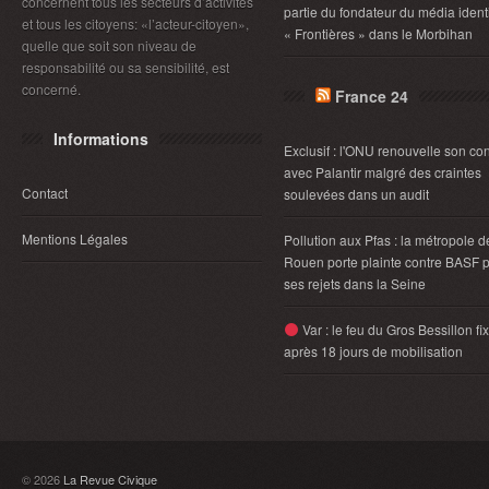
concernent tous les secteurs d’activités
partie du fondateur du média identi
et tous les citoyens: «l’acteur-citoyen»,
« Frontières » dans le Morbihan
quelle que soit son niveau de
responsabilité ou sa sensibilité, est
concerné.
France 24
Informations
Exclusif : l'ONU renouvelle son con
avec Palantir malgré des craintes
Contact
soulevées dans un audit
Mentions Légales
Pollution aux Pfas : la métropole d
Rouen porte plainte contre BASF 
ses rejets dans la Seine
Var : le feu du Gros Bessillon fi
après 18 jours de mobilisation
© 2026
La Revue Civique