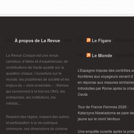
À propos de La Revue
Le Figaro
Le Monde
La Revue Civique est une revue
carrefour, d’idées et d’expériences, de
contributions de haute qualité sur la
L’Espagne impose des contrôles a
question civique, l’ouverture sur le
frontières aux voyageurs venant d’I
monde, les problèmes de société et les
en réponse aux mesures similaire
enjeux du « vivre ensemble » ; thèmes
introduites par Rome après la cris
qui concernent à la fois les ONG, les
Ceuta
entreprises, les institutions, les
médias....
Tour de France Femmes 2026 :
Katarzyna Niewiadoma se pare de
Respect des règles, respect des autres
jaune sur le mont Ventoux
et participation à la vie publique
commune, ces dimensions du civisme
Une enquête ouverte après la pris