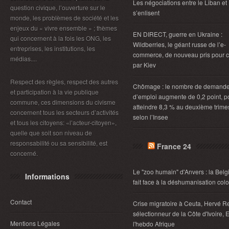
Les négociations entre le Liban et 
question civique, l’ouverture sur le
s’enlisent
monde, les problèmes de société et les
enjeux du « vivre ensemble » ; thèmes
EN DIRECT, guerre en Ukraine :
qui concernent à la fois les ONG, les
Wildberries, le géant russe de l’e-
entreprises, les institutions, les
commerce, de nouveau pris pour c
médias....
par Kiev
Respect des règles, respect des autres
Chômage : le nombre de demand
et participation à la vie publique
d’emploi augmente de 0,2 point, p
commune, ces dimensions du civisme
atteindre 8,3 % au deuxième trimes
concernent tous les secteurs d’activités
selon l’Insee
et tous les citoyens: «l’acteur-citoyen»,
quelle que soit son niveau de
responsabilité ou sa sensibilité, est
France 24
concerné.
Le "zoo humain" d'Anvers : la Belg
Informations
fait face à la déshumanisation col
Contact
Crise migratoire à Ceuta, Hervé R
sélectionneur de la Côte d'Ivoire, E
Mentions Légales
l'hebdo Afrique