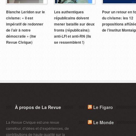
Blanche Leridon sur le
Les authentiques
Pour un retour en f
civisme: « il est
républicains doivent
du civisme: les 12
impératif de redonner
mener bataille sur deux
propositions affûté
de l’air à notre
fronts (républicains):
de l’institut Montai
démocratie » (itw
anti-LFI et anti-RN (ils
Revue Civique)
se ressemblent !)
À propos de La Revue
Le Figaro
Le Monde
La Revue Civique est une revue
carrefour, d’idées et d’expériences, de
contributions de haute qualité sur la