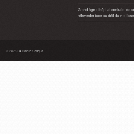
Grand âge : l'hôpital contraint de s
réinventer face au défi du vieillis
© 2026
La Revue Civique