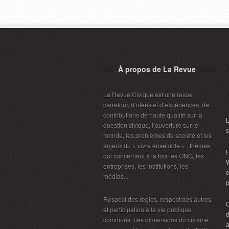
À propos de La Revue
La Revue Civique est une revue
carrefour, d’idées et d’expériences, de
contributions de haute qualité sur la
L
question civique, l’ouverture sur le
s
monde, les problèmes de société et les
enjeux du « vivre ensemble » ; thèmes
E
qui concernent à la fois les ONG, les
W
entreprises, les institutions, les
c
médias....
p
Respect des règles, respect des autres
et participation à la vie publique
d
commune, ces dimensions du civisme
a