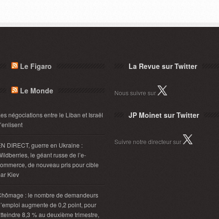
Le Figaro
La Revue sur Twitter
Le Monde
Nous suivre sur
JP Moinet sur Twitter
es négociations entre le Liban et Israël
’enlisent
Suivre notre directeur sur
N DIRECT, guerre en Ukraine :
ildberries, le géant russe de l’e-
ommerce, de nouveau pris pour cible
ar Kiev
Chômage : le nombre de demandeurs
’emploi augmente de 0,2 point, pour
tteindre 8,3 % au deuxième trimestre,