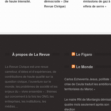
de haute intensité.
démocratie » (itw
émissions de gaz à
Revue Civique)
effets de serre »
À propos de La Revue
Le Figaro
Le Monde
La Revue Civique est une revue
carrefour, d’idées et d’expériences, de
contributions de haute qualité sur la
Carlos Echeverria Jesus, politiste :
question civique, l’ouverture sur le
crise de Ceuta traduit les ambition
monde, les problèmes de société et les
territoriales du Maroc »
enjeux du « vivre ensemble » ; thèmes
qui concernent à la fois les ONG, les
Le maire RN de Montargis démiss
entreprises, les institutions, les
quatre mois seulement après son
médias....
élection