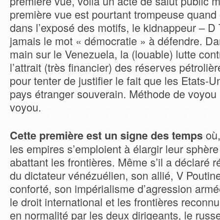
première vue, voilà un acte de salut public m
première vue est pourtant trompeuse quand 
dans l’exposé des motifs, le kidnappeur – D
jamais le mot « démocratie » à défendre. D
main sur le Venezuela, la (louable) lutte contr
l’attrait (très financier) des réserves pétrol
pour tenter de justifier le fait que les Etats-U
pays étranger souverain. Méthode de voyou 
voyou.
où,
Cette première est un signe des temps
les empires s’emploient à élargir leur sphère
abattant les frontières. Même s’il a déclaré 
du dictateur vénézuélien, son allié, V Poutine
conforté, son impérialisme d’agression armée 
le droit international et les frontières reconn
en normalité par les deux dirigeants, le russe