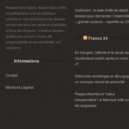
Respect des règles, respect des autres
Carburant : la date limite de dépôt
et participation à la vie publique
dossier pour demander l’indemnit
commune, ces dimensions du civisme
« grands rouleurs » reportée au 3
concernent tous les secteurs d’activités
et tous les citoyens: «l’acteur-citoyen»,
quelle que soit son niveau de
France 24
responsabilité ou sa sensibilité, est
concerné.
En Hongrie, l'attente et le doute d
l'audiovisuel public après un mois
Informations
JT
Contact
Début des vendanges en Bourgog
un nouveau record de précocité
Mentions Légales
Plages désertes et "odeur
insupportable": le Mexique lutte co
les sargasses